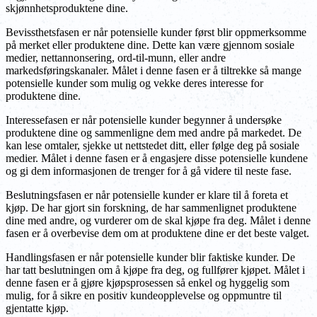
skjønnhetsproduktene dine.
Bevissthetsfasen er når potensielle kunder først blir oppmerksomme
på merket eller produktene dine. Dette kan være gjennom sosiale
medier, nettannonsering, ord-til-munn, eller andre
markedsføringskanaler. Målet i denne fasen er å tiltrekke så mange
potensielle kunder som mulig og vekke deres interesse for
produktene dine.
Interessefasen er når potensielle kunder begynner å undersøke
produktene dine og sammenligne dem med andre på markedet. De
kan lese omtaler, sjekke ut nettstedet ditt, eller følge deg på sosiale
medier. Målet i denne fasen er å engasjere disse potensielle kundene
og gi dem informasjonen de trenger for å gå videre til neste fase.
Beslutningsfasen er når potensielle kunder er klare til å foreta et
kjøp. De har gjort sin forskning, de har sammenlignet produktene
dine med andre, og vurderer om de skal kjøpe fra deg. Målet i denne
fasen er å overbevise dem om at produktene dine er det beste valget.
Handlingsfasen er når potensielle kunder blir faktiske kunder. De
har tatt beslutningen om å kjøpe fra deg, og fullfører kjøpet. Målet i
denne fasen er å gjøre kjøpsprosessen så enkel og hyggelig som
mulig, for å sikre en positiv kundeopplevelse og oppmuntre til
gjentatte kjøp.