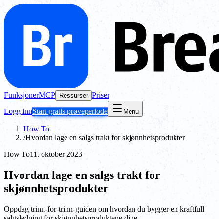
Funksjoner
MCP
Priser
Ressurser
Logg inn
Start gratis prøveperiode
Menu
How To
/
Hvordan lage en salgs trakt for skjønnhetsprodukter
How To
11. oktober 2023
Hvordan lage en salgs trakt for
skjønnhetsprodukter
Oppdag trinn-for-trinn-guiden om hvordan du bygger en kraftfull
salgsledning for skjønnhetsproduktene dine.