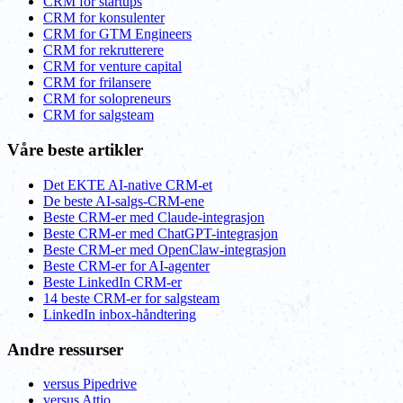
CRM for startups
CRM for konsulenter
CRM for GTM Engineers
CRM for rekrutterere
CRM for venture capital
CRM for frilansere
CRM for solopreneurs
CRM for salgsteam
Våre beste artikler
Det EKTE AI-native CRM-et
De beste AI-salgs-CRM-ene
Beste CRM-er med Claude-integrasjon
Beste CRM-er med ChatGPT-integrasjon
Beste CRM-er med OpenClaw-integrasjon
Beste CRM-er for AI-agenter
Beste LinkedIn CRM-er
14 beste CRM-er for salgsteam
LinkedIn inbox-håndtering
Andre ressurser
versus Pipedrive
versus Attio