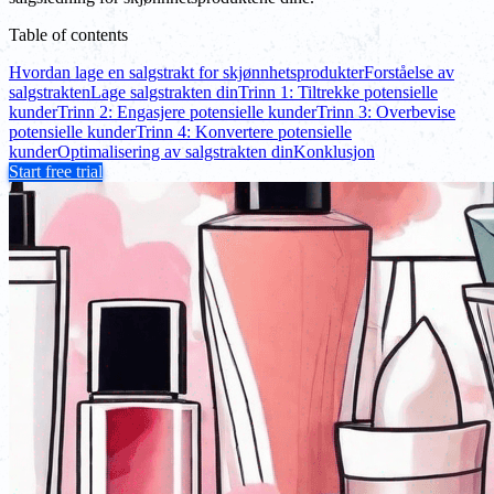
Table of contents
Hvordan lage en salgstrakt for skjønnhetsprodukter
Forståelse av
salgstrakten
Lage salgstrakten din
Trinn 1: Tiltrekke potensielle
kunder
Trinn 2: Engasjere potensielle kunder
Trinn 3: Overbevise
potensielle kunder
Trinn 4: Konvertere potensielle
kunder
Optimalisering av salgstrakten din
Konklusjon
Start free trial