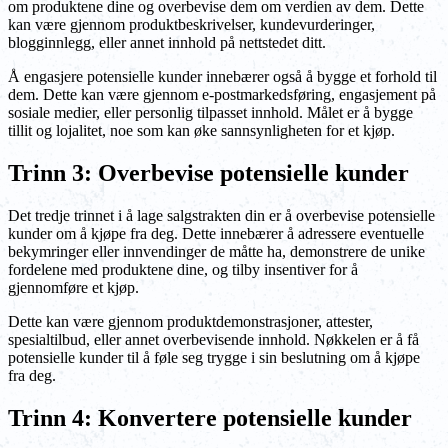
om produktene dine og overbevise dem om verdien av dem. Dette
kan være gjennom produktbeskrivelser, kundevurderinger,
blogginnlegg, eller annet innhold på nettstedet ditt.
Å engasjere potensielle kunder innebærer også å bygge et forhold til
dem. Dette kan være gjennom e-postmarkedsføring, engasjement på
sosiale medier, eller personlig tilpasset innhold. Målet er å bygge
tillit og lojalitet, noe som kan øke sannsynligheten for et kjøp.
Trinn 3: Overbevise potensielle kunder
Det tredje trinnet i å lage salgstrakten din er å overbevise potensielle
kunder om å kjøpe fra deg. Dette innebærer å adressere eventuelle
bekymringer eller innvendinger de måtte ha, demonstrere de unike
fordelene med produktene dine, og tilby insentiver for å
gjennomføre et kjøp.
Dette kan være gjennom produktdemonstrasjoner, attester,
spesialtilbud, eller annet overbevisende innhold. Nøkkelen er å få
potensielle kunder til å føle seg trygge i sin beslutning om å kjøpe
fra deg.
Trinn 4: Konvertere potensielle kunder