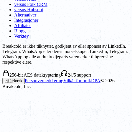
versus Folk CRM
versus Hubspot
Alternativer
Integrasjoner
Affiliates
Blogg
Verktøy
Breakcold er ikke tilknyttet, godkjent av eller sponset av LinkedIn,
Telegram, WhatsApp eller deres morselskaper. LinkedIn, Telegram,
WhatsApp og alle andre tredjeparts varemerker tilhører sine
respektive eiere.
256-bit AES datakryptering
24/5 support
Personvernerklæring
Vilkår for bruk
DPA
©
2026
🇳🇴
Norsk
Breakcold, Inc.