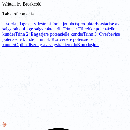
Written by
Breakcold
Table of contents
Hvordan lage en salgstrakt for skjønnhetsprodukter
Forståelse av
salgstrakten
Lage salgstrakten din
Trinn 1: Tiltrekke potensielle
kunder
Trinn 2: Engasjere potensielle kunder
Trinn 3: Overbevise
potensielle kunder
Trinn 4: Konvertere potensielle
kunder
Optimalisering av salgstrakten din
Konklusjon