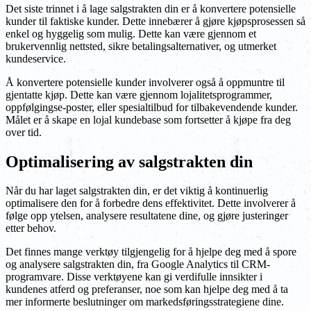
Det siste trinnet i å lage salgstrakten din er å konvertere potensielle
kunder til faktiske kunder. Dette innebærer å gjøre kjøpsprosessen så
enkel og hyggelig som mulig. Dette kan være gjennom et
brukervennlig nettsted, sikre betalingsalternativer, og utmerket
kundeservice.
Å konvertere potensielle kunder involverer også å oppmuntre til
gjentatte kjøp. Dette kan være gjennom lojalitetsprogrammer,
oppfølgingse-poster, eller spesialtilbud for tilbakevendende kunder.
Målet er å skape en lojal kundebase som fortsetter å kjøpe fra deg
over tid.
Optimalisering av salgstrakten din
Når du har laget salgstrakten din, er det viktig å kontinuerlig
optimalisere den for å forbedre dens effektivitet. Dette involverer å
følge opp ytelsen, analysere resultatene dine, og gjøre justeringer
etter behov.
Det finnes mange verktøy tilgjengelig for å hjelpe deg med å spore
og analysere salgstrakten din, fra Google Analytics til CRM-
programvare. Disse verktøyene kan gi verdifulle innsikter i
kundenes atferd og preferanser, noe som kan hjelpe deg med å ta
mer informerte beslutninger om markedsføringsstrategiene dine.