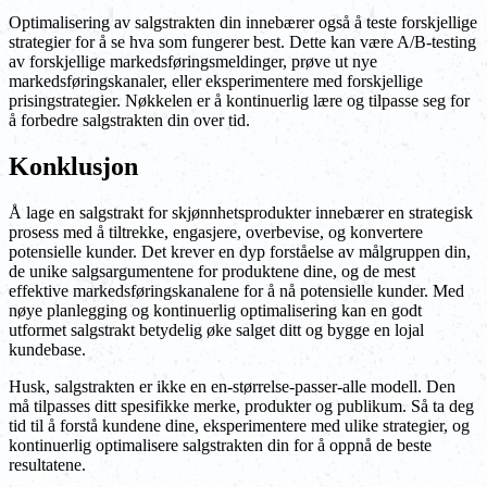
Optimalisering av salgstrakten din innebærer også å teste forskjellige
strategier for å se hva som fungerer best. Dette kan være A/B-testing
av forskjellige markedsføringsmeldinger, prøve ut nye
markedsføringskanaler, eller eksperimentere med forskjellige
prisingstrategier. Nøkkelen er å kontinuerlig lære og tilpasse seg for
å forbedre salgstrakten din over tid.
Konklusjon
Å lage en salgstrakt for skjønnhetsprodukter innebærer en strategisk
prosess med å tiltrekke, engasjere, overbevise, og konvertere
potensielle kunder. Det krever en dyp forståelse av målgruppen din,
de unike salgsargumentene for produktene dine, og de mest
effektive markedsføringskanalene for å nå potensielle kunder. Med
nøye planlegging og kontinuerlig optimalisering kan en godt
utformet salgstrakt betydelig øke salget ditt og bygge en lojal
kundebase.
Husk, salgstrakten er ikke en en-størrelse-passer-alle modell. Den
må tilpasses ditt spesifikke merke, produkter og publikum. Så ta deg
tid til å forstå kundene dine, eksperimentere med ulike strategier, og
kontinuerlig optimalisere salgstrakten din for å oppnå de beste
resultatene.