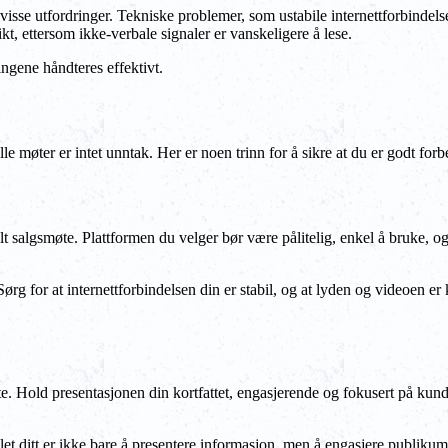
 visse utfordringer. Tekniske problemer, som ustabile internettforbindel
sikt, ettersom ikke-verbale signaler er vanskeligere å lese.
ingene håndteres effektivt.
e møter er intet unntak. Her er noen trinn for å sikre at du er godt forber
tuelt salgsmøte. Plattformen du velger bør være pålitelig, enkel å bruke, o
ørg for at internettforbindelsen din er stabil, og at lyden og videoen er
te. Hold presentasjonen din kortfattet, engasjerende og fokusert på kun
let ditt er ikke bare å presentere informasjon, men å engasjere publikum 