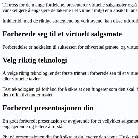
Til tross for de mange fordelene, presenterer virtuelle salgsmøter også
vanskeligere å engasjere deltakerne i et virtuelt miljø enn ansikt til an
Imidlertid, med de riktige strategiene og verktøyene, kan disse utfordr
Forberede seg til et virtuelt salgsmøte
Forberedelse er nøkkelen til suksessen for ethvert salgsmøte, og virtuell
Velg riktig teknologi
Å velge riktig teknologi er det første trinnet i forberedelsen til et vir
eller virtuelle tavler.
Test teknologien på forhånd for å sikre at den fungerer som den skal. S
dem effektivt under møtet.
Forbered presentasjonen din
En godt forberedt presentasjon er avgjørende for et vellykket salgsmø
engasjerende og lettere å forstå.
Øv på presentasjonen din for å sikre at du leverer den jevnt. Husk, må