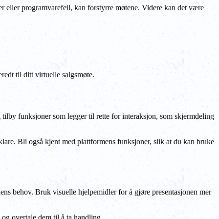
ser eller programvarefeil, kan forstyrre møtene. Videre kan det være
edt til ditt virtuelle salgsmøte.
g tilby funksjoner som legger til rette for interaksjon, som skjermdeling
 klare. Bli også kjent med plattformens funksjoner, slik at du kan bruke
dens behov. Bruk visuelle hjelpemidler for å gjøre presentasjonen mer
og overtale dem til å ta handling.