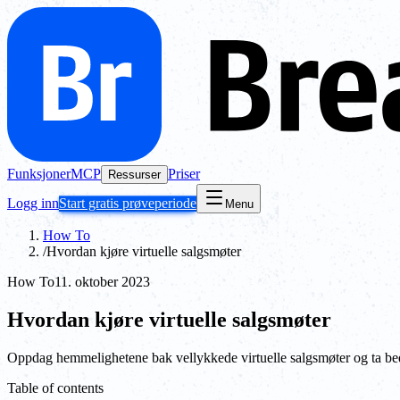
Funksjoner
MCP
Priser
Ressurser
Logg inn
Start gratis prøveperiode
Menu
How To
/
Hvordan kjøre virtuelle salgsmøter
How To
11. oktober 2023
Hvordan kjøre virtuelle salgsmøter
Oppdag hemmelighetene bak vellykkede virtuelle salgsmøter og ta bedr
Table of contents