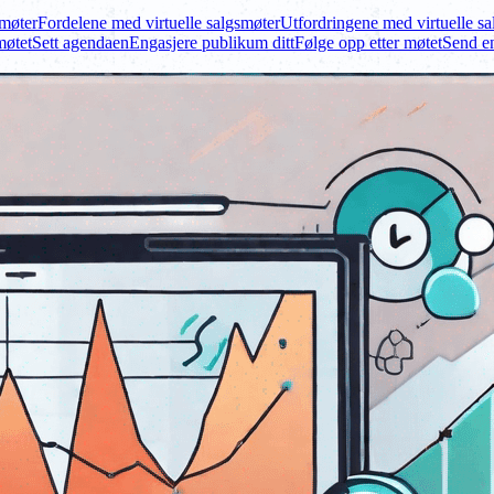
smøter
Fordelene med virtuelle salgsmøter
Utfordringene med virtuelle s
møtet
Sett agendaen
Engasjere publikum ditt
Følge opp etter møtet
Send en