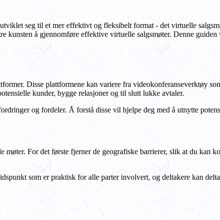
 utviklet seg til et mer effektivt og fleksibelt format - det virtuelle salg
stre kunsten å gjennomføre effektive virtuelle salgsmøter. Denne guiden 
attformer. Disse plattformene kan variere fra videokonferanseverktøy so
tensielle kunder, bygge relasjoner og til slutt lukke avtaler.
rdringer og fordeler. Å forstå disse vil hjelpe deg med å utnytte potensial
le møter. For det første fjerner de geografiske barrierer, slik at du kan
tidspunkt som er praktisk for alle parter involvert, og deltakere kan delt