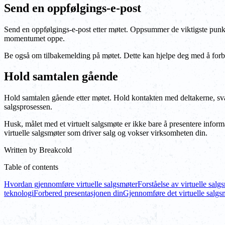
Send en oppfølgings-e-post
Send en oppfølgings-e-post etter møtet. Oppsummer de viktigste punkten
momentumet oppe.
Be også om tilbakemelding på møtet. Dette kan hjelpe deg med å forb
Hold samtalen gående
Hold samtalen gående etter møtet. Hold kontakten med deltakerne, svar
salgsprosessen.
Husk, målet med et virtuelt salgsmøte er ikke bare å presentere infor
virtuelle salgsmøter som driver salg og vokser virksomheten din.
Written by
Breakcold
Table of contents
Hvordan gjennomføre virtuelle salgsmøter
Forståelse av virtuelle salg
teknologi
Forbered presentasjonen din
Gjennomføre det virtuelle salgs