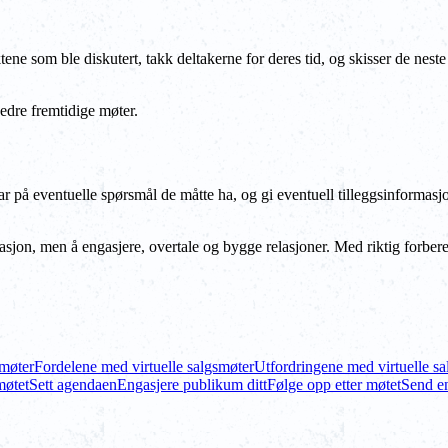
e som ble diskutert, takk deltakerne for deres tid, og skisser de neste 
edre fremtidige møter.
 på eventuelle spørsmål de måtte ha, og gi eventuell tilleggsinformasjo
masjon, men å engasjere, overtale og bygge relasjoner. Med riktig forb
smøter
Fordelene med virtuelle salgsmøter
Utfordringene med virtuelle s
møtet
Sett agendaen
Engasjere publikum ditt
Følge opp etter møtet
Send en