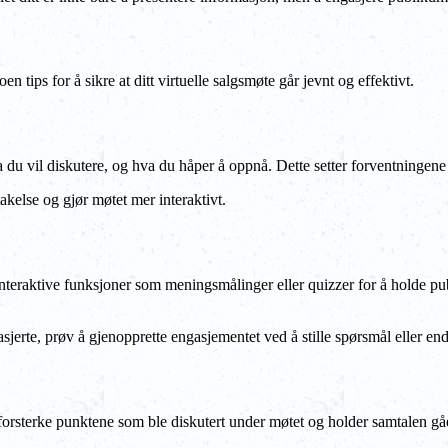
 tips for å sikre at ditt virtuelle salgsmøte går jevnt og effektivt.
 du vil diskutere, og hva du håper å oppnå. Dette setter forventningene
akelse og gjør møtet mer interaktivt.
interaktive funksjoner som meningsmålinger eller quizzer for å holde pu
rte, prøv å gjenopprette engasjementet ved å stille spørsmål eller end
 å forsterke punktene som ble diskutert under møtet og holder samtalen g