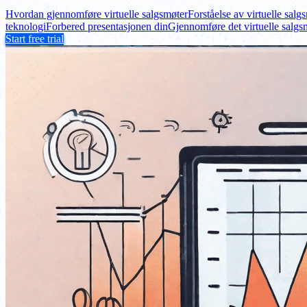
Hvordan gjennomføre virtuelle salgsmøter
Forståelse av virtuelle salg
teknologi
Forbered presentasjonen din
Gjennomføre det virtuelle salgs
Start free trial