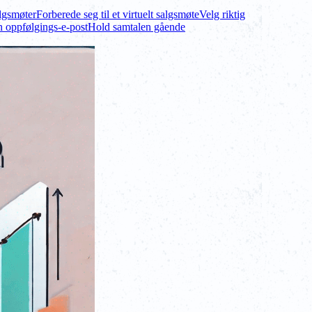
algsmøter
Forberede seg til et virtuelt salgsmøte
Velg riktig
 oppfølgings-e-post
Hold samtalen gående