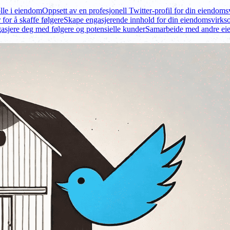
olle i eiendom
Oppsett av en profesjonell Twitter-profil for din eiendom
r for å skaffe følgere
Skape engasjerende innhold for din eiendomsvirks
asjere deg med følgere og potensielle kunder
Samarbeide med andre ei