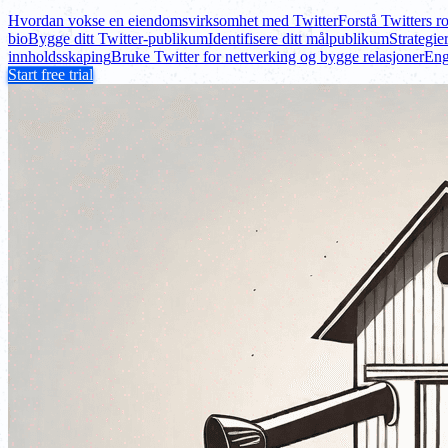
Hvordan vokse en eiendomsvirksomhet med Twitter
Forstå Twitters r
bio
Bygge ditt Twitter-publikum
Identifisere ditt målpublikum
Strategie
innholdsskaping
Bruke Twitter for nettverking og bygge relasjoner
Eng
Start free trial