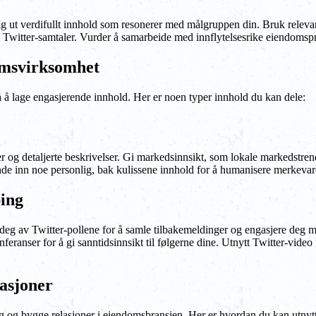
lig ut verdifullt innhold som resonerer med målgruppen din. Bruk releva
i Twitter-samtaler. Vurder å samarbeide med innflytelsesrike eiendomspr
omsvirksomhet
på å lage engasjerende innhold. Her er noen typer innhold du kan dele:
r og detaljerte beskrivelser. Gi markedsinnsikt, som lokale markedstren
nde inn noe personlig, bak kulissene innhold for å humanisere merkevar
ping
t deg av Twitter-pollene for å samle tilbakemeldinger og engasjere deg
eranser for å gi sanntidsinnsikt til følgerne dine. Utnytt Twitter-video
lasjoner
ing og bygge relasjoner i eiendomsbransjen. Her er hvordan du kan utnytt