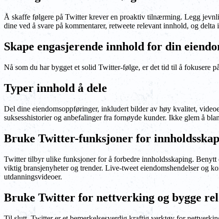
Å skaffe følgere på Twitter krever en proaktiv tilnærming. Legg jevn
dine ved å svare på kommentarer, retweete relevant innhold, og delta 
Skape engasjerende innhold for din eiend
Nå som du har bygget et solid Twitter-følge, er det tid til å fokusere 
Typer innhold å dele
Del dine eiendomsoppføringer, inkludert bilder av høy kvalitet, videoe
suksesshistorier og anbefalinger fra fornøyde kunder. Ikke glem å bla
Bruke Twitter-funksjoner for innholdsska
Twitter tilbyr ulike funksjoner for å forbedre innholdsskaping. Benyt
viktig bransjenyheter og trender. Live-tweet eiendomshendelser og konf
utdanningsvideoer.
Bruke Twitter for nettverking og bygge re
Til slutt, Twitter er et bemerkelsesverdig kraftig verktøy for nettverk