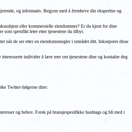
gasjerende, og informativ. Begynn med å fremheve din ekspertise og
luksushjem eller kommersielle eiendommer? Er du kjent for dine
 som spesifikt leter etter tjenestene du tilbyr.
er når de ser etter en eiendomsmegler i området ditt. Inkorporer disse
ate interesserte individer å lære mer om tjenestene dine og kontakte deg
 øke Twitter-følgerne dine:
nteresser og behov. Forsk på bransjespesifikke hashtags og bli med i