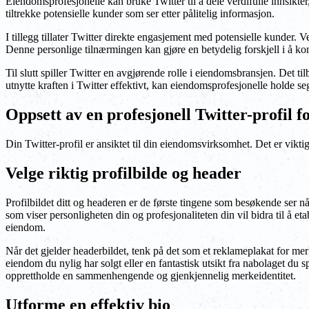
Eiendomsprofesjonelle kan bruke Twitter til å dele verdifulle innsikter
tiltrekke potensielle kunder som ser etter pålitelig informasjon.
I tillegg tillater Twitter direkte engasjement med potensielle kunder. 
Denne personlige tilnærmingen kan gjøre en betydelig forskjell i å konv
Til slutt spiller Twitter en avgjørende rolle i eiendomsbransjen. Det t
utnytte kraften i Twitter effektivt, kan eiendomsprofesjonelle holde se
Oppsett av en profesjonell Twitter-profil 
Din Twitter-profil er ansiktet til din eiendomsvirksomhet. Det er viktig
Velge riktig profilbilde og header
Profilbildet ditt og headeren er de første tingene som besøkende ser nå
som viser personligheten din og profesjonaliteten din vil bidra til å eta
eiendom.
Når det gjelder headerbildet, tenk på det som et reklameplakat for m
eiendom du nylig har solgt eller en fantastisk utsikt fra nabolaget du s
opprettholde en sammenhengende og gjenkjennelig merkeidentitet.
Utforme en effektiv bio