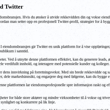
d Twitter
eiendomsbransjen. Hvis du ønsker å utvide rekkevidden din og vokse eiendo
vordan man setter opp en profesjonell Twitter-profil, strategier for å b
 I eiendomsbransjen gir Twitter en unik plattform for å vise oppføringe
 publikum i sanntid.
eter. Ved å utnytte denne plattformen effektivt, kan du generere leads,
dele verdifullt innhold, og interagere med potensielle kunder og kolleger.
er dens innvirkning på forretningsvekst. Med sin brede rekkevidde og 
er, dele markedsinnsikt, og engasjere deg med følgerne, kan du bygge en 
e plattformen lar eiendomsprofesjonelle spre informasjon raskt og effe
eter for både store aktører og mindre virksomheter til å vokse og trives
synlighet og konkurrere på lik linje.