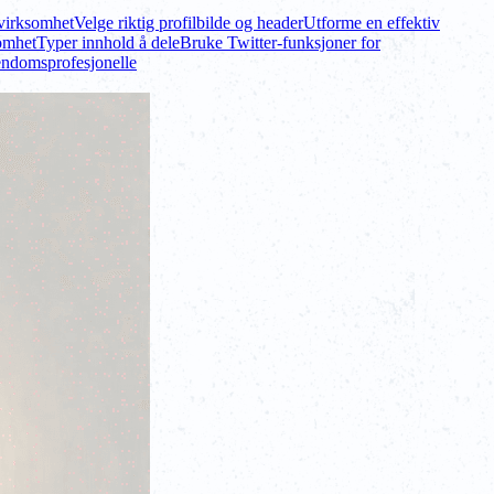
svirksomhet
Velge riktig profilbilde og header
Utforme en effektiv
omhet
Typer innhold å dele
Bruke Twitter-funksjoner for
endomsprofesjonelle