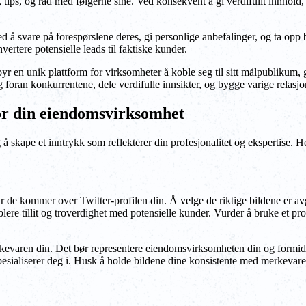
, tips, og råd med følgerne sine. Ved konsekvent å gi verdifullt innhold
Ved å svare på forespørslene deres, gi personlige anbefalinger, og ta opp 
ertere potensielle leads til faktiske kunder.
ilbyr en unik plattform for virksomheter å koble seg til sitt målpublikum,
g foran konkurrentene, dele verdifulle innsikter, og bygge varige relasj
for din eiendomsvirksomhet
 å skape et inntrykk som reflekterer din profesjonalitet og ekspertise. Her
r de kommer over Twitter-profilen din. Å velge de riktige bildene er avgj
blere tillit og troverdighet med potensielle kunder. Vurder å bruke et pro
erkevaren din. Det bør representere eiendomsvirksomheten din og formid
pesialiserer deg i. Husk å holde bildene dine konsistente med merkevaren 