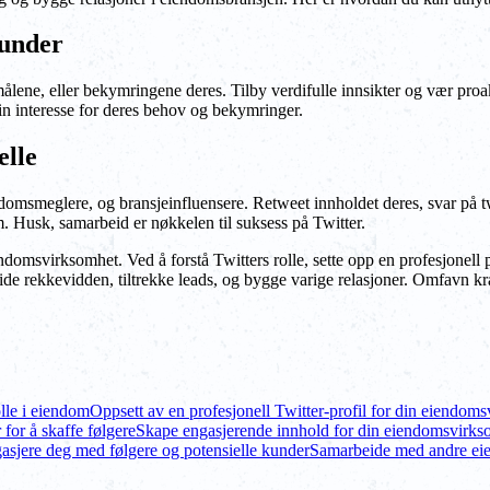
kunder
ne, eller bekymringene deres. Tilby verdifulle innsikter og vær proakt
in interesse for deres behov og bekymringer.
elle
msmeglere, og bransjeinfluensere. Retweet innholdet deres, svar på tw
m. Husk, samarbeid er nøkkelen til suksess på Twitter.
ndomsvirksomhet. Ved å forstå Twitters rolle, sette opp en profesjonell
ide rekkevidden, tiltrekke leads, og bygge varige relasjoner. Omfavn kraf
olle i eiendom
Oppsett av en profesjonell Twitter-profil for din eiendom
r for å skaffe følgere
Skape engasjerende innhold for din eiendomsvirks
asjere deg med følgere og potensielle kunder
Samarbeide med andre ei