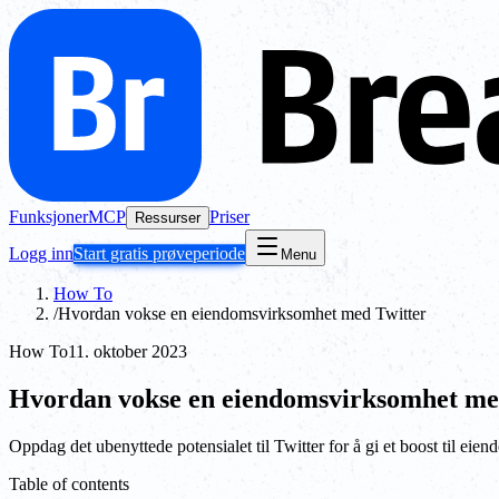
Funksjoner
MCP
Priser
Ressurser
Logg inn
Start gratis prøveperiode
Menu
How To
/
Hvordan vokse en eiendomsvirksomhet med Twitter
How To
11. oktober 2023
Hvordan vokse en eiendomsvirksomhet me
Oppdag det ubenyttede potensialet til Twitter for å gi et boost til eie
Table of contents