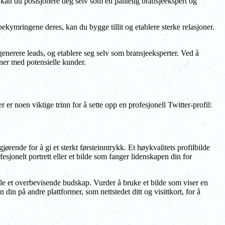
, kan du posisjonere deg selv som en pålitelig bransjeekspert og
bekymringene deres, kan du bygge tillit og etablere sterke relasjoner.
 generere leads, og etablere seg selv som bransjeeksperter. Ved å
oner med potensielle kunder.
 er noen viktige trinn for å sette opp en profesjonell Twitter-profil:
ørende for å gi et sterkt førsteinntrykk. Et høykvalitets profilbilde
fesjonelt portrett eller et bilde som fanger lidenskapen din for
le et overbevisende budskap. Vurder å bruke et bilde som viser en
din på andre plattformer, som nettstedet ditt og visittkort, for å