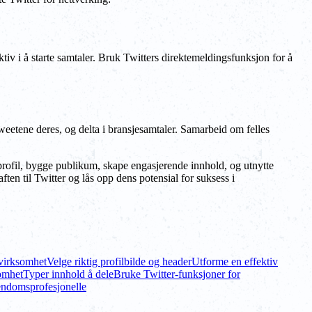
iv i å starte samtaler. Bruk Twitters direktemeldingsfunksjon for å
eetene deres, og delta i bransjesamtaler. Samarbeid om felles
 profil, bygge publikum, skape engasjerende innhold, og utnytte
ten til Twitter og lås opp dens potensial for suksess i
svirksomhet
Velge riktig profilbilde og header
Utforme en effektiv
omhet
Typer innhold å dele
Bruke Twitter-funksjoner for
endomsprofesjonelle