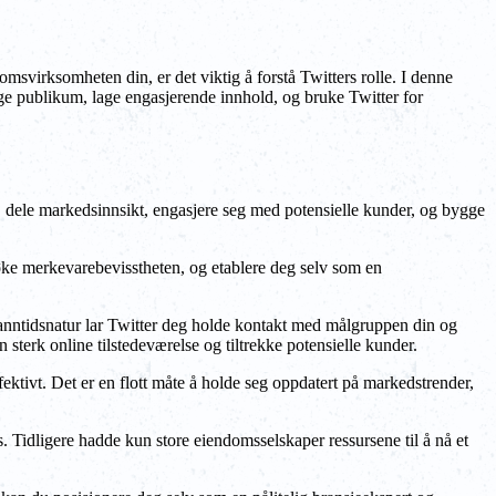
msvirksomheten din, er det viktig å forstå Twitters rolle. I denne
ygge publikum, lage engasjerende innhold, og bruke Twitter for
r, dele markedsinnsikt, engasjere seg med potensielle kunder, og bygge
 øke merkevarebevisstheten, og etablere deg selv som en
sanntidsnatur lar Twitter deg holde kontakt med målgruppen din og
sterk online tilstedeværelse og tiltrekke potensielle kunder.
ktivt. Det er en flott måte å holde seg oppdatert på markedstrender,
. Tidligere hadde kun store eiendomsselskaper ressursene til å nå et