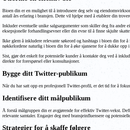
Bioen din er en mulighet til å introdusere deg selv og eiendomsvirkso
antall års erfaring i bransjen. Dette vil hjelpe med å etablere din tro
Inkluder eventuelle unike salgsargumenter som skiller deg fra andre 
eksepsjonelle forhandlingsevner eller din evne til å finne skjulte skatt
Ikke glem å inkludere relevante søkeord og hashtags i bioen din for å 
nøkkelordene naturlig i bioen din for å øke sjansene for å dukke opp i 
Sist, gjør det enkelt for potensielle kunder å kontakte deg ved å inklud
direkte for forespørsel eller konsultasjoner.
Bygge ditt Twitter-publikum
Når du har satt opp en profesjonell Twitter-profil, er det tid for å fok
Identifisere ditt målpublikum
Å forstå målgruppen din er avgjørende for effektiv Twitter-vekst. Defi
relevante samtaler. Engasjer deg med bransjeinfluensere og potensiell
Strategier for å skaffe følgere