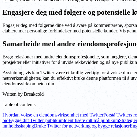
Engasjere deg med følgere og potensielle 
Engasjer deg med følgerne dine ved å svare på kommentarene, spørsmåle
etablere mer personlige forbindelser med potensielle kunder. Vis genu
Samarbeide med andre eiendomsprofesjon
Bygg relasjoner med andre eiendomsprofesjonelle, som meglere, eiendo
prosjekter eller initiativer for å utvide rekkevidden og nå nye publiku
Avslutningsvis kan Twitter være et kraftig verktøy for å vokse din eie
nettverksmuligheter, kan du effektivt bruke denne plattformen til å utv
eiendomsvirksomheten din!
Written by
Breakcold
Table of contents
Hvordan vokse en eiendomsvirksomhet med Twitter
Forstå Twitters r
bio
Bygge ditt Twitter-publikum
Identifisere ditt målpublikum
Strategie
innholdsskaping
Bruke Twitter for nettverking og bygge relasjoner
Eng