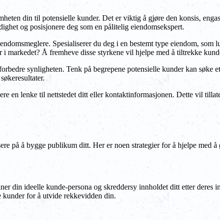
mheten din til potensielle kunder. Det er viktig å gjøre den konsis, en
verdighet og posisjonere deg som en pålitelig eiendomsekspert.
eiendomsmeglere. Spesialiserer du deg i en bestemt type eiendom, som 
er i markedet? Å fremheve disse styrkene vil hjelpe med å tiltrekke kunder
forbedre synligheten. Tenk på begrepene potensielle kunder kan søke ett
søkeresultater.
ere en lenke til nettstedet ditt eller kontaktinformasjonen. Dette vil till
usere på å bygge publikum ditt. Her er noen strategier for å hjelpe med å
ner din ideelle kunde-persona og skreddersy innholdet ditt etter deres i
e kunder for å utvide rekkevidden din.