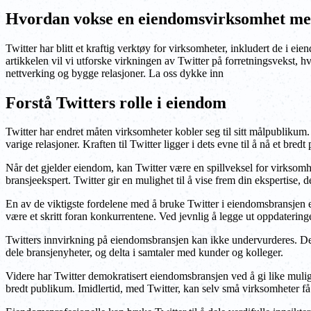
Hvordan vokse en eiendomsvirksomhet me
Twitter har blitt et kraftig verktøy for virksomheter, inkludert de i 
artikkelen vil vi utforske virkningen av Twitter på forretningsvekst, h
nettverking og bygge relasjoner. La oss dykke inn
Forstå Twitters rolle i eiendom
Twitter har endret måten virksomheter kobler seg til sitt målpublikum.
varige relasjoner. Kraften til Twitter ligger i dets evne til å nå et bredt
Når det gjelder eiendom, kan Twitter være en spillveksel for virksomh
bransjeekspert. Twitter gir en mulighet til å vise frem din ekspertise, 
En av de viktigste fordelene med å bruke Twitter i eiendomsbransjen 
være et skritt foran konkurrentene. Ved jevnlig å legge ut oppdatering
Twitters innvirkning på eiendomsbransjen kan ikke undervurderes. Denn
dele bransjenyheter, og delta i samtaler med kunder og kolleger.
Videre har Twitter demokratisert eiendomsbransjen ved å gi like muligh
bredt publikum. Imidlertid, med Twitter, kan selv små virksomheter få 