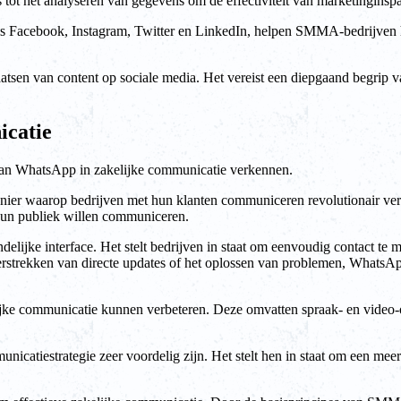
 tot het analyseren van gegevens om de effectiviteit van marketinginsp
ls Facebook, Instagram, Twitter en LinkedIn, helpen SMMA-bedrijven h
aatsen van content op sociale media. Het vereist een diepgaand begrip v
icatie
an WhatsApp in zakelijke communicatie verkennen.
nier waarop bedrijven met hun klanten communiceren revolutionair ver
hun publiek willen communiceren.
elijke interface. Het stelt bedrijven in staat om eenvoudig contact t
rstrekken van directe updates of het oplossen van problemen, WhatsApp
jke communicatie kunnen verbeteren. Deze omvatten spraak- en video-o
strategie zeer voordelig zijn. Het stelt hen in staat om een meer gep