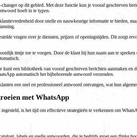
hanger op dit gebied. Met deze functie kun je vooraf geschreven ber
antwoord hoeft in te typen.
e klanttevredenheid door snelle en nauwkeurige informatie te bieden, maa
lanning.
de vragen over je diensten, prijzen of openingstijden. Dit zorgt ervoor
lijk tintje toe te voegen. Door de klant bij hun naam aan te spreken o
tomatisch.
Je kunt een bibliotheek van vooraf geschreven berichten aanmaken en d
WhatsApp automatisch het bijbehorende antwoord verzenden.
 je klanten een snel en professioneel antwoord ontvangen, wat hun alge
 groeien met WhatsApp
t ingesteld, is het tijd om effectieve strategieën te verkennen om What
atalogi, labels en snelle antwoorden, die je bedrijfs groei een flinke b