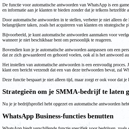
De functie voor automatische antwoorden van WhatsApp is een game-c
en informatie aan je klanten te bieden zonder dat je telkens hetzelfde 
Door automatische antwoorden in te stellen, verbeter je niet alleen d
belangrijkere taken, zoals het acquireren van klanten en strategische p
Bijvoorbeeld, je kunt automatische antwoorden aanmaken voor veelgestel
wanneer je niet beschikbaar bent om persoonlijk te reageren.
Bovendien kun je je automatische antwoorden aanpassen om een persoon
dat ze zich gewaardeerd en gehoord voelen, ook al is het antwoord au
Het instellen van automatische antwoorden is een eenvoudig proces. 
klant een bericht verzendt dat een van deze trefwoorden bevat, zal 
Deze functie bespaart je niet alleen tijd, maar zorgt er ook voor dat
Strategieën om je SMMA-bedrijf te laten
Nu je je bedrijfsprofiel hebt opgezet en automatische antwoorden heb
WhatsApp Business-functies benutten
WhatsApp biedt verschillende functie specifiek voor bedrijven, zoals c