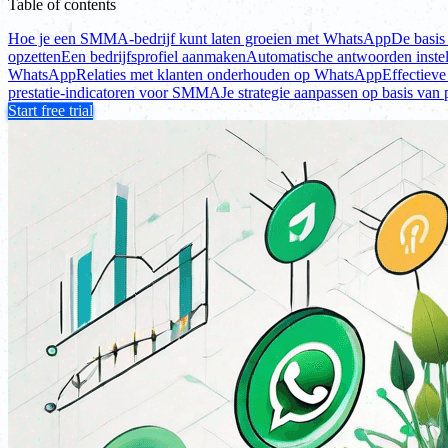
Table of contents
Hoe je een SMMA-bedrijf kunt laten groeien met WhatsApp
De basi
opzetten
Een bedrijfsprofiel aanmaken
Automatische antwoorden instel
WhatsApp
Relaties met klanten onderhouden op WhatsApp
Effectieve
prestatie-indicatoren voor SMMA
Je strategie aanpassen op basis van 
Start free trial