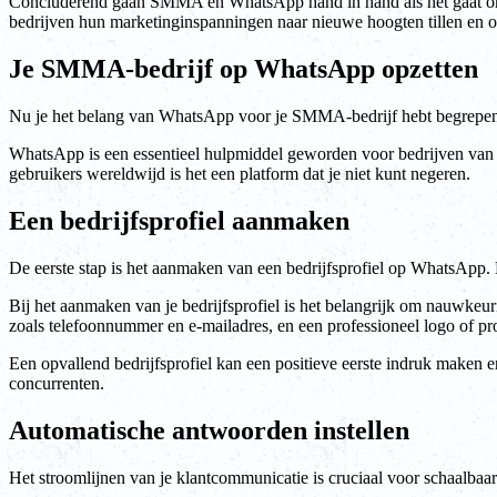
Concluderend gaan SMMA en WhatsApp hand in hand als het gaat om 
bedrijven hun marketinginspanningen naar nieuwe hoogten tillen en o
Je SMMA-bedrijf op WhatsApp opzetten
Nu je het belang van WhatsApp voor je SMMA-bedrijf hebt begrepen, i
WhatsApp is een essentieel hulpmiddel geworden voor bedrijven van e
gebruikers wereldwijd is het een platform dat je niet kunt negeren.
Een bedrijfsprofiel aanmaken
De eerste stap is het aanmaken van een bedrijfsprofiel op WhatsApp. Di
Bij het aanmaken van je bedrijfsprofiel is het belangrijk om nauwkeur
zoals telefoonnummer en e-mailadres, en een professioneel logo of pro
Een opvallend bedrijfsprofiel kan een positieve eerste indruk maken e
concurrenten.
Automatische antwoorden instellen
Het stroomlijnen van je klantcommunicatie is cruciaal voor schaalbaa