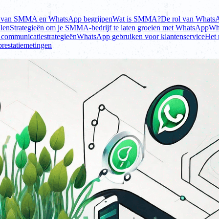
s van SMMA en WhatsApp begrijpen
Wat is SMMA?
De rol van WhatsA
len
Strategieën om je SMMA-bedrijf te laten groeien met WhatsApp
Wha
 communicatiestrategieën
WhatsApp gebruiken voor klantenservice
Het 
prestatiemetingen