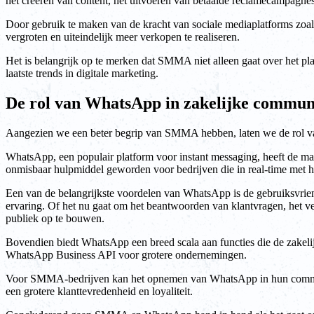
het creëren van content, het uitvoeren van betaalde reclamecampagnes
Door gebruik te maken van de kracht van sociale mediaplatforms zoa
vergroten en uiteindelijk meer verkopen te realiseren.
Het is belangrijk op te merken dat SMMA niet alleen gaat over het pl
laatste trends in digitale marketing.
De rol van WhatsApp in zakelijke commun
Aangezien we een beter begrip van SMMA hebben, laten we de rol v
WhatsApp, een populair platform voor instant messaging, heeft de ma
onmisbaar hulpmiddel geworden voor bedrijven die in real-time met 
Een van de belangrijkste voordelen van WhatsApp is de gebruiksvriend
ervaring. Of het nu gaat om het beantwoorden van klantvragen, het ve
publiek op te bouwen.
Bovendien biedt WhatsApp een breed scala aan functies die de zakeli
WhatsApp Business API voor grotere ondernemingen.
Voor SMMA-bedrijven kan het opnemen van WhatsApp in hun communicatie
een grotere klanttevredenheid en loyaliteit.