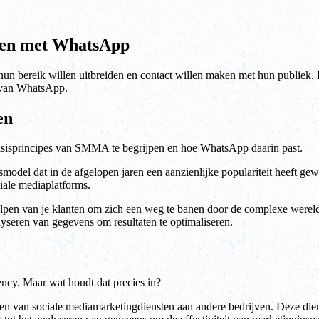
eien met WhatsApp
n bereik willen uitbreiden en contact willen maken met hun publiek. I
 van WhatsApp.
en
 basisprincipes van SMMA te begrijpen en hoe WhatsApp daarin past.
model dat in de afgelopen jaren een aanzienlijke populariteit heeft g
ciale mediaplatforms.
helpen van je klanten om zich een weg te banen door de complexe werel
yseren van gegevens om resultaten te optimaliseren.
cy. Maar wat houdt dat precies in?
den van sociale mediamarketingdiensten aan andere bedrijven. Deze die