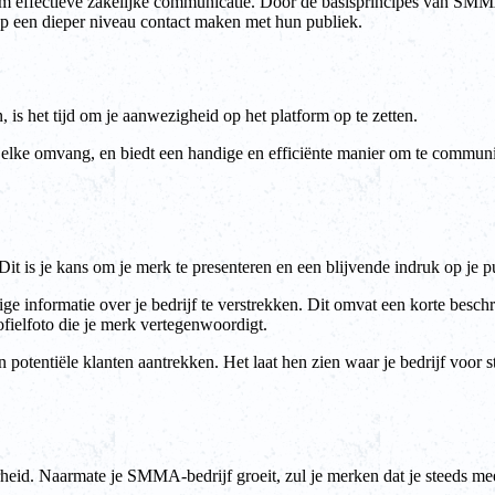
effectieve zakelijke communicatie. Door de basisprincipes van SMMA
p een dieper niveau contact maken met hun publiek.
s het tijd om je aanwezigheid op het platform op te zetten.
lke omvang, en biedt een handige en efficiënte manier om te communic
t is je kans om je merk te presenteren en een blijvende indruk op je pub
ige informatie over je bedrijf te verstrekken. Dit omvat een korte bes
fielfoto die je merk vertegenwoordigt.
n potentiële klanten aantrekken. Het laat hen zien waar je bedrijf voor 
rheid. Naarmate je SMMA-bedrijf groeit, zul je merken dat je steeds me