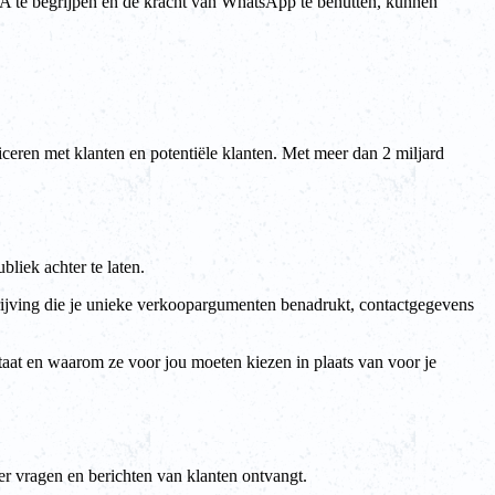
 te begrijpen en de kracht van WhatsApp te benutten, kunnen
eren met klanten en potentiële klanten. Met meer dan 2 miljard
liek achter te laten.
chrijving die je unieke verkoopargumenten benadrukt, contactgegevens
staat en waarom ze voor jou moeten kiezen in plaats van voor je
er vragen en berichten van klanten ontvangt.