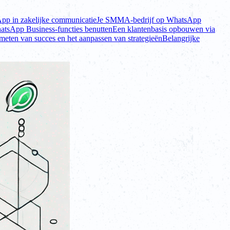
pp in zakelijke communicatie
Je SMMA-bedrijf op WhatsApp
tsApp Business-functies benutten
Een klantenbasis opbouwen via
meten van succes en het aanpassen van strategieën
Belangrijke