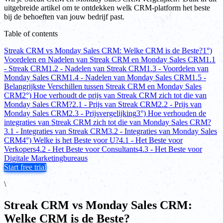
uitgebreide artikel om te ontdekken welk CRM-platform het beste
bij de behoeften van jouw bedrijf past.
Table of contents
Streak CRM vs Monday Sales CRM: Welke CRM is de Beste?
1°)
Voordelen en Nadelen van Streak CRM en Monday Sales CRM
1.1
- Streak CRM
1.2 - Nadelen van Streak CRM
1.3 - Voordelen van
Monday Sales CRM
1.4 - Nadelen van Monday Sales CRM
1.5 -
Belangrijkste Verschillen tussen Streak CRM en Monday Sales
CRM
2°) Hoe verhoudt de prijs van Streak CRM zich tot die van
Monday Sales CRM?
2.1 - Prijs van Streak CRM
2.2 - Prijs van
Monday Sales CRM
2.3 - Prijsvergelijking
3°) Hoe verhouden de
integraties van Streak CRM zich tot die van Monday Sales CRM?
3.1 - Integraties van Streak CRM
3.2 - Integraties van Monday Sales
CRM
4°) Welke is het Beste voor U?
4.1 - Het Beste voor
Verkopers
4.2 - Het Beste voor Consultants
4.3 - Het Beste voor
Digitale Marketingbureaus
Start free trial
\
Streak CRM vs Monday Sales CRM:
Welke CRM is de Beste?