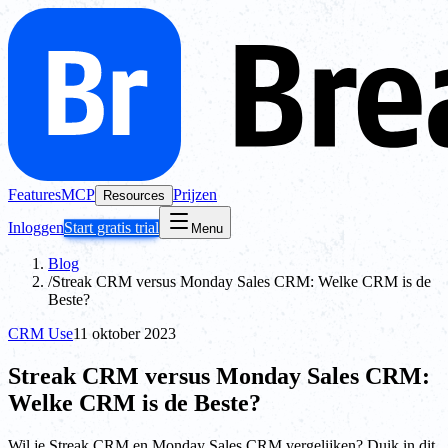
Features
MCP
Prijzen
Resources
Inloggen
Start gratis trial
Menu
Blog
/
Streak CRM versus Monday Sales CRM: Welke CRM is de
Beste?
CRM Use
11 oktober 2023
Streak CRM versus Monday Sales CRM:
Welke CRM is de Beste?
Wil je Streak CRM en Monday Sales CRM vergelijken? Duik in dit