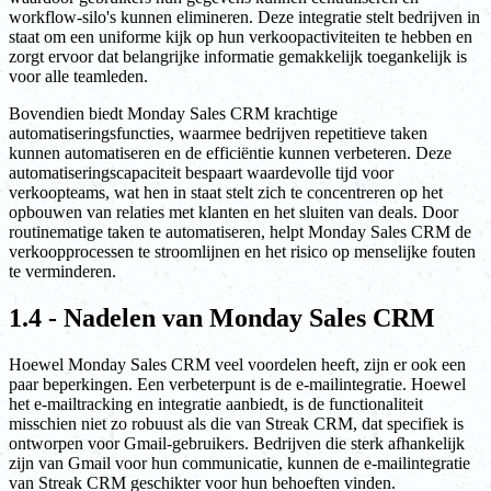
workflow-silo's kunnen elimineren. Deze integratie stelt bedrijven in
staat om een uniforme kijk op hun verkoopactiviteiten te hebben en
zorgt ervoor dat belangrijke informatie gemakkelijk toegankelijk is
voor alle teamleden.
Bovendien biedt Monday Sales CRM krachtige
automatiseringsfuncties, waarmee bedrijven repetitieve taken
kunnen automatiseren en de efficiëntie kunnen verbeteren. Deze
automatiseringscapaciteit bespaart waardevolle tijd voor
verkoopteams, wat hen in staat stelt zich te concentreren op het
opbouwen van relaties met klanten en het sluiten van deals. Door
routinematige taken te automatiseren, helpt Monday Sales CRM de
verkoopprocessen te stroomlijnen en het risico op menselijke fouten
te verminderen.
1.4 - Nadelen van Monday Sales CRM
Hoewel Monday Sales CRM veel voordelen heeft, zijn er ook een
paar beperkingen. Een verbeterpunt is de e-mailintegratie. Hoewel
het e-mailtracking en integratie aanbiedt, is de functionaliteit
misschien niet zo robuust als die van Streak CRM, dat specifiek is
ontworpen voor Gmail-gebruikers. Bedrijven die sterk afhankelijk
zijn van Gmail voor hun communicatie, kunnen de e-mailintegratie
van Streak CRM geschikter voor hun behoeften vinden.