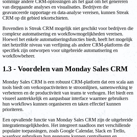
sommige andere CRM-oplossingen als het gaat om het genereren
van diepgaande analyses en visualisaties. Bedrijven die
geavanceerde rapportage en data-analyse vereisen, kunnen Streak
CRM op dit gebied tekortschieten.
Bovendien is Streak CRM mogelijk niet geschikt voor bedrijven die
complexe automatisering en workflowmogelijkheden vereisen.
Hoewel het enkele automatiseringsfuncties biedt, heeft het mogelijk
niet hetzelfde niveau van verfijning als andere CRM-platforms die
specifiek zijn ontworpen voor uitgebreide automatisering en
workflowbeheer.
1.3 - Voordelen van Monday Sales CRM
Monday Sales CRM is een robuust CRM-platform dat een scala aan
tools biedt om verkoopactiviteiten te stroomlijnen, samenwerking te
verbeteren en de productiviteit van teams te verhogen. Het biedt een
visueel aantrekkelijk en aanpasbaar interface waarmee gebruikers
hun workflows kunnen organiseren en taken effectief kunnen
prioriteren.
Een opvallende functie van Monday Sales CRM zijn de uitgebreide
integratiemogelijkheden. Het integreert naadloos met verschillende
populaire toepassingen, zoals Google Calendar, Slack en Trello,
waardoor gebruikers hun gegevens kunnen centraliseren en