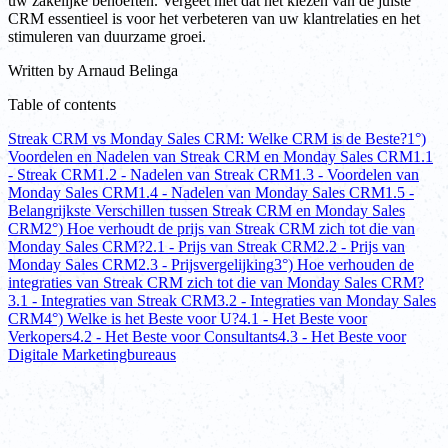
uw zakelijke behoeften. Vergeet niet dat het kiezen van de juiste
CRM essentieel is voor het verbeteren van uw klantrelaties en het
stimuleren van duurzame groei.
Written by
Arnaud Belinga
Table of contents
Streak CRM vs Monday Sales CRM: Welke CRM is de Beste?
1°)
Voordelen en Nadelen van Streak CRM en Monday Sales CRM
1.1
- Streak CRM
1.2 - Nadelen van Streak CRM
1.3 - Voordelen van
Monday Sales CRM
1.4 - Nadelen van Monday Sales CRM
1.5 -
Belangrijkste Verschillen tussen Streak CRM en Monday Sales
CRM
2°) Hoe verhoudt de prijs van Streak CRM zich tot die van
Monday Sales CRM?
2.1 - Prijs van Streak CRM
2.2 - Prijs van
Monday Sales CRM
2.3 - Prijsvergelijking
3°) Hoe verhouden de
integraties van Streak CRM zich tot die van Monday Sales CRM?
3.1 - Integraties van Streak CRM
3.2 - Integraties van Monday Sales
CRM
4°) Welke is het Beste voor U?
4.1 - Het Beste voor
Verkopers
4.2 - Het Beste voor Consultants
4.3 - Het Beste voor
Digitale Marketingbureaus