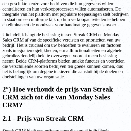
een geschikte keuze voor bedrijven die hun gegevens willen
centraliseren en hun verkoopprocessen willen automatiseren. De
integratie van het platform met populaire toepassingen stelt bedrijven
in staat om een uniforme kijk op hun verkoopactiviteiten te hebben
en eliminateert de noodzaak voor handmatige gegevensinvoer.
Uiteindelijk hangt de beslissing tussen Streak CRM en Monday
Sales CRM af van de specifieke vereisten en prioriteiten van uw
bedrijf. Het is cruciaal om uw behoeften te evalueren en factoren
zoals integratiemogelijkheden, e-mailfunctionaliteiten en algehele
gebruiksvriendelijkheid te overwegen voordat u een beslissing
neemt. Beide CRM-platforms bieden unieke functies en voordelen
die verschillende soorten bedrijven ten goede kunnen komen, dus
het is belangrijk om degene te kiezen die aansluit bij de doelen en
doelstellingen van uw organisatie.
2°) Hoe verhoudt de prijs van Streak
CRM zich tot die van Monday Sales
CRM?
2.1 - Prijs van Streak CRM
Streak CRM biedt een prijsstructuur die zowel individuele