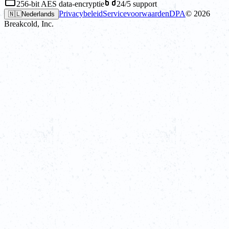
256-bit AES data-encryptie
24/5 support
Privacybeleid
Servicevoorwaarden
DPA
©
2026
🇳🇱
Nederlands
Breakcold, Inc.