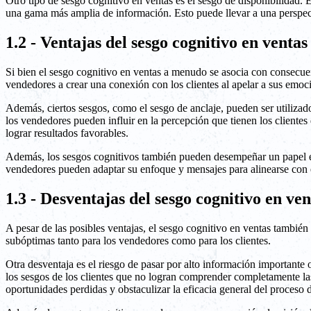
Otro tipo de sesgo cognitivo en ventas es el sesgo de disponibilidad.
una gama más amplia de información. Esto puede llevar a una perspecti
1.2 - Ventajas del sesgo cognitivo en ventas
Si bien el sesgo cognitivo en ventas a menudo se asocia con consecue
vendedores a crear una conexión con los clientes al apelar a sus emoc
Además, ciertos sesgos, como el sesgo de anclaje, pueden ser utilizados
los vendedores pueden influir en la percepción que tienen los cliente
lograr resultados favorables.
Además, los sesgos cognitivos también pueden desempeñar un papel en l
vendedores pueden adaptar su enfoque y mensajes para alinearse con 
1.3 - Desventajas del sesgo cognitivo en ven
A pesar de las posibles ventajas, el sesgo cognitivo en ventas también
subóptimas tanto para los vendedores como para los clientes.
Otra desventaja es el riesgo de pasar por alto información importante 
los sesgos de los clientes que no logran comprender completamente las
oportunidades perdidas y obstaculizar la eficacia general del proceso 