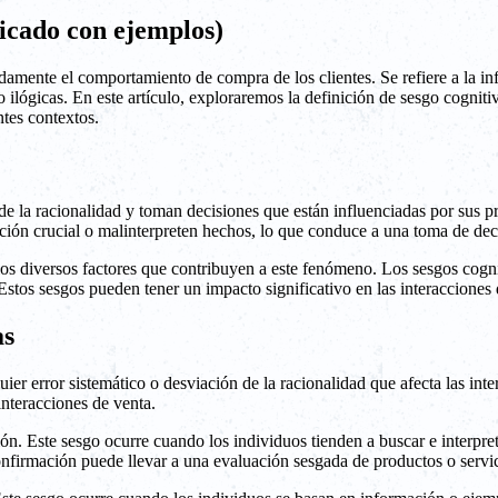
licado con ejemplos)
amente el comportamiento de compra de los clientes. Se refiere a la inf
ilógicas. En este artículo, exploraremos la definición de sesgo cognitiv
ntes contextos.
e la racionalidad y toman decisiones que están influenciadas por sus pr
ción crucial o malinterpreten hechos, lo que conduce a una toma de dec
 los diversos factores que contribuyen a este fenómeno. Los sesgos cogn
 Estos sesgos pueden tener un impacto significativo en las interacciones
as
er error sistemático o desviación de la racionalidad que afecta las int
nteracciones de venta.
ón. Este sesgo ocurre cuando los individuos tienden a buscar e interpre
confirmación puede llevar a una evaluación sesgada de productos o servic