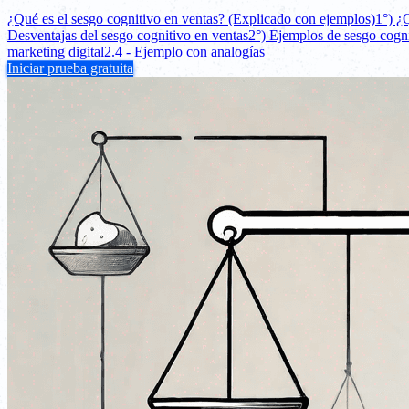
¿Qué es el sesgo cognitivo en ventas? (Explicado con ejemplos)
1°) ¿
Desventajas del sesgo cognitivo en ventas
2°) Ejemplos de sesgo cogni
marketing digital
2.4 - Ejemplo con analogías
Iniciar prueba gratuita