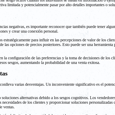
 Este sesgo ocurre cuando los individuos se basan en información o ejemp
va limitada y potencialmente pasar por alto detalles importantes o solu
ncias negativas, es importante reconocer que también puede tener algun
iones y crear una conexión personal.
 estratégicamente para influir en las percepciones de valor de los client
s de las opciones de precios posteriores. Esto puede ser una herramient
a configuración de las preferencias y la toma de decisiones de los clie
esos sesgos, aumentando la probabilidad de una venta exitosa.
tas
 conlleva varias desventajas. Un inconveniente significativo es el poten
o soluciones alternativas debido a los sesgos cognitivos. Los vendedore
 necesidades de los clientes y proporcionar soluciones personalizadas 
de ventas.