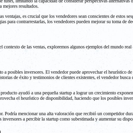
 túnel, limitando la capacidad de considerar perspectivas alternativas o
a mejores resultados.
as ventajas, es crucial que los vendedores sean conscientes de estos ses
gias para contrarrestarlas, los vendedores pueden mejorar su toma de dec
l contexto de las ventas, exploremos algunos ejemplos del mundo real 
 a posibles inversores. El vendedor puede aprovechar el heurístico de 
storias de éxito y testimonios de clientes existentes, el vendedor busca
producto ayudó a una pequeña startup a lograr un crecimiento exponenci
 aprovecha el heurístico de disponibilidad, haciendo que los posibles in
or. Podría mencionar una alta valoración que recibió un competidor dura
los inversores a percibir la startup como subestimada y aumentar su dispos
a