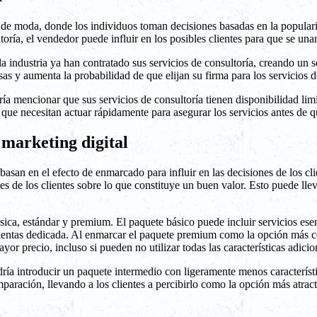
de moda, donde los individuos toman decisiones basadas en la popularida
oría, el vendedor puede influir en los posibles clientes para que se una
a industria ya han contratado sus servicios de consultoría, creando un 
sas y aumenta la probabilidad de que elijan su firma para los servicios d
ría mencionar que sus servicios de consultoría tienen disponibilidad li
 que necesitan actuar rápidamente para asegurar los servicios antes de q
 marketing digital
asan en el efecto de enmarcado para influir en las decisiones de los cli
es de los clientes sobre lo que constituye un buen valor. Esto puede lle
ásica, estándar y premium. El paquete básico puede incluir servicios ese
 cuentas dedicada. Al enmarcar el paquete premium como la opción más c
or precio, incluso si pueden no utilizar todas las características adicio
dría introducir un paquete intermedio con ligeramente menos característ
ración, llevando a los clientes a percibirlo como la opción más atract