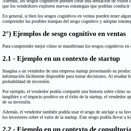
Además, los sesgos cognitivos pueden crear una sensación de visión de
que los vendedores exploren nuevas estrategias que podrían conducir 
En general, si bien los sesgos cognitivos en ventas pueden tener algun
comprender las posibles trampas del sesgo cognitivo y adoptar estrate
2°) Ejemplos de sesgo cognitivo en ventas
Para comprender mejor cómo se manifiestan los sesgos cognitivos en e
2.1 - Ejemplo en un contexto de startup
Imagina a un vendedor de una empresa startup presentando su producto
información fácilmente disponible para tomar decisiones. Al resaltar hi
probabilidad de inversión.
Por ejemplo, el vendedor podría compartir una historia sobre cómo su 
tangibles y el impacto positivo en el éxito de la startup, el vendedor
de su inversión.
Además, el vendedor también podría usar el sesgo de anclaje a su fav
los inversores sobre el valor de la startup. Este sesgo podría llevar a 
2.2 - Ejemplo en un contexto de consultorí