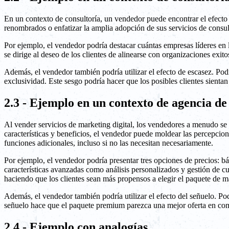
En un contexto de consultoría, un vendedor puede encontrar el efecto 
renombrados o enfatizar la amplia adopción de sus servicios de consult
Por ejemplo, el vendedor podría destacar cuántas empresas líderes en l
se dirige al deseo de los clientes de alinearse con organizaciones exito
Además, el vendedor también podría utilizar el efecto de escasez. Pod
exclusividad. Este sesgo podría hacer que los posibles clientes sientan
2.3 - Ejemplo en un contexto de agencia de
Al vender servicios de marketing digital, los vendedores a menudo se b
características y beneficios, el vendedor puede moldear las percepcion
funciones adicionales, incluso si no las necesitan necesariamente.
Por ejemplo, el vendedor podría presentar tres opciones de precios: b
características avanzadas como análisis personalizados y gestión de
haciendo que los clientes sean más propensos a elegir el paquete de may
Además, el vendedor también podría utilizar el efecto del señuelo. Po
señuelo hace que el paquete premium parezca una mejor oferta en compa
2.4 - Ejemplo con analogías