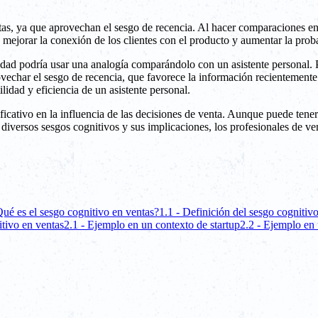
tas, ya que aprovechan el sesgo de recencia. Al hacer comparaciones ent
 mejorar la conexión de los clientes con el producto y aumentar la pro
d podría usar una analogía comparándolo con un asistente personal. Po
aprovechar el sesgo de recencia, que favorece la información recienteme
ilidad y eficiencia de un asistente personal.
icativo en la influencia de las decisiones de venta. Aunque puede tener
diversos sesgos cognitivos y sus implicaciones, los profesionales de ven
Qué es el sesgo cognitivo en ventas?
1.1 - Definición del sesgo cognitiv
tivo en ventas
2.1 - Ejemplo en un contexto de startup
2.2 - Ejemplo en 