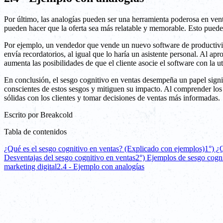
Por último, las analogías pueden ser una herramienta poderosa en ven
pueden hacer que la oferta sea más relatable y memorable. Esto puede
Por ejemplo, un vendedor que vende un nuevo software de productivida
envía recordatorios, al igual que lo haría un asistente personal. Al 
aumenta las posibilidades de que el cliente asocie el software con la ut
En conclusión, el sesgo cognitivo en ventas desempeña un papel signif
conscientes de estos sesgos y mitiguen su impacto. Al comprender los 
sólidas con los clientes y tomar decisiones de ventas más informadas.
Escrito por
Breakcold
Tabla de contenidos
¿Qué es el sesgo cognitivo en ventas? (Explicado con ejemplos)
1°) ¿
Desventajas del sesgo cognitivo en ventas
2°) Ejemplos de sesgo cogni
marketing digital
2.4 - Ejemplo con analogías