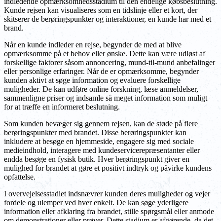
indledende opmærksomhedsstadium til den endelige købsbeslutning.
Kunde rejsen kan visualiseres som en tidslinje eller et kort, der
skitserer de berøringspunkter og interaktioner, en kunde har med et
brand.
Når en kunde indleder en rejse, begynder de med at blive
opmærksomme på et behov eller ønske. Dette kan være udløst af
forskellige faktorer såsom annoncering, mund-til-mund anbefalinger
eller personlige erfaringer. Når de er opmærksomme, begynder
kunden aktivt at søge information og evaluere forskellige
muligheder. De kan udføre online forskning, læse anmeldelser,
sammenligne priser og indsamle så meget information som muligt
for at træffe en informeret beslutning.
Som kunden bevæger sig gennem rejsen, kan de støde på flere
berøringspunkter med brandet. Disse berøringspunkter kan
inkludere at besøge en hjemmeside, engagere sig med sociale
medieindhold, interagere med kundeservicerepræsentanter eller
endda besøge en fysisk butik. Hver berøringspunkt giver en
mulighed for brandet at gøre et positivt indtryk og påvirke kundens
opfattelse.
I overvejelsesstadiet indsnævrer kunden deres muligheder og vejer
fordele og ulemper ved hver enkelt. De kan søge yderligere
information eller afklaring fra brandet, stille spørgsmål eller anmode
om demonstrationer eller prøver. Dette stadium er afgørende, da det