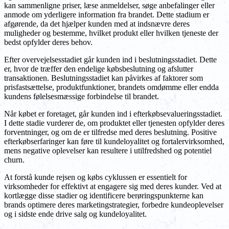
kan sammenligne priser, læse anmeldelser, søge anbefalinger eller
anmode om yderligere information fra brandet. Dette stadium er
afgørende, da det hjælper kunden med at indsnævre deres
muligheder og bestemme, hvilket produkt eller hvilken tjeneste der
bedst opfylder deres behov.
Efter overvejelsesstadiet går kunden ind i beslutningsstadiet. Dette
er, hvor de træffer den endelige købsbeslutning og afslutter
transaktionen. Beslutningsstadiet kan påvirkes af faktorer som
prisfastsættelse, produktfunktioner, brandets omdømme eller endda
kundens følelsesmæssige forbindelse til brandet.
Når købet er foretaget, går kunden ind i efterkøbsevalueringsstadiet.
I dette stadie vurderer de, om produktet eller tjenesten opfylder deres
forventninger, og om de er tilfredse med deres beslutning. Positive
efterkøbserfaringer kan føre til kundeloyalitet og fortalervirksomhed,
mens negative oplevelser kan resultere i utilfredshed og potentiel
churn.
At forstå kunde rejsen og købs cyklussen er essentielt for
virksomheder for effektivt at engagere sig med deres kunder. Ved at
kortlægge disse stadier og identificere berøringspunkterne kan
brands optimere deres marketingstrategier, forbedre kundeoplevelser
og i sidste ende drive salg og kundeloyalitet.