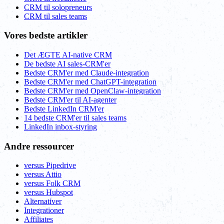
CRM til solopreneurs
CRM til sales teams
Vores bedste artikler
Det ÆGTE AI-native CRM
De bedste AI sales-CRM'er
Bedste CRM'er med Claude-integration
Bedste CRM'er med ChatGPT-integration
Bedste CRM'er med OpenClaw-integration
Bedste CRM'er til AI-agenter
Bedste LinkedIn CRM'er
14 bedste CRM'er til sales teams
LinkedIn inbox-styring
Andre ressourcer
versus Pipedrive
versus Attio
versus Folk CRM
versus Hubspot
Alternativer
Integrationer
Affiliates