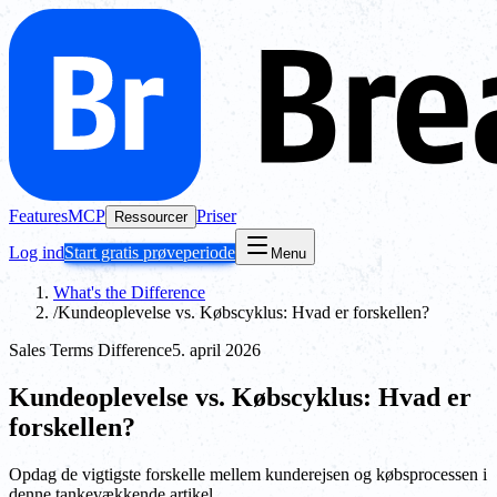
Features
MCP
Priser
Ressourcer
Log ind
Start gratis prøveperiode
Menu
What's the Difference
/
Kundeoplevelse vs. Købscyklus: Hvad er forskellen?
Sales Terms Difference
5. april 2026
Kundeoplevelse vs. Købscyklus: Hvad er
forskellen?
Opdag de vigtigste forskelle mellem kunderejsen og købsprocessen i
denne tankevækkende artikel.