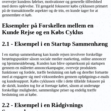
overvejer kundens følelser, motivationer og generelle tilfredshed
med deres oplevelse. Til gengæld fokuserer købs cyklussen primært
på de transaktionelle aspekter og de trin, en kunde tager for at
gennemføre et køb.
Eksempler på Forskellen mellem en
Kunde Rejse og en Købs Cyklus
2.1 - Eksempel i en Startup Sammenhæng
I en startup sammenhæng kan kunde rejsen involvere forskellige
berøringspunkter såsom sociale medier marketing, online annoncer
og hjemmesidebesøg. Kunden kan blive opmærksom på startupen
gennem en målrettet annoncekampagne, overveje produktets
funktioner og fordele, træffe beslutning om køb og derefter fortsætte
med at engagere sig med virksomheden gennem opfølgnings-e-mails
og kundesupport. Købs cyklussen ville i dette tilfælde fokusere på
de skridt, kunden tog for at foretage købet, såsom at undersøge
forskellige muligheder, sammenligne priser og endelig træffe
beslutning om at købe.
2.2 - Eksempel i en Rådgivnings