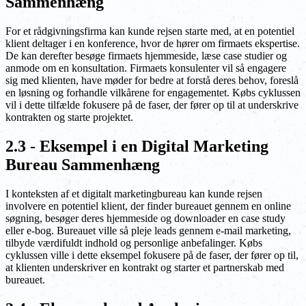
Sammenhæng
For et rådgivningsfirma kan kunde rejsen starte med, at en potentiel
klient deltager i en konference, hvor de hører om firmaets ekspertise.
De kan derefter besøge firmaets hjemmeside, læse case studier og
anmode om en konsultation. Firmaets konsulenter vil så engagere
sig med klienten, have møder for bedre at forstå deres behov, foreslå
en løsning og forhandle vilkårene for engagementet. Købs cyklussen
vil i dette tilfælde fokusere på de faser, der fører op til at underskrive
kontrakten og starte projektet.
2.3 - Eksempel i en Digital Marketing
Bureau Sammenhæng
I konteksten af et digitalt marketingbureau kan kunde rejsen
involvere en potentiel klient, der finder bureauet gennem en online
søgning, besøger deres hjemmeside og downloader en case study
eller e-bog. Bureauet ville så pleje leads gennem e-mail marketing,
tilbyde værdifuldt indhold og personlige anbefalinger. Købs
cyklussen ville i dette eksempel fokusere på de faser, der fører op til,
at klienten underskriver en kontrakt og starter et partnerskab med
bureauet.