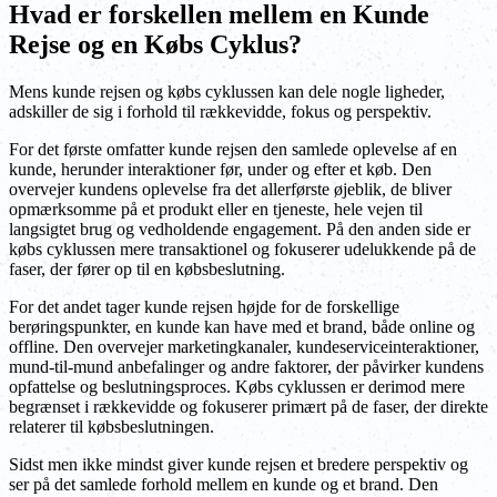
Hvad er forskellen mellem en Kunde
Rejse og en Købs Cyklus?
Mens kunde rejsen og købs cyklussen kan dele nogle ligheder,
adskiller de sig i forhold til rækkevidde, fokus og perspektiv.
For det første omfatter kunde rejsen den samlede oplevelse af en
kunde, herunder interaktioner før, under og efter et køb. Den
overvejer kundens oplevelse fra det allerførste øjeblik, de bliver
opmærksomme på et produkt eller en tjeneste, hele vejen til
langsigtet brug og vedholdende engagement. På den anden side er
købs cyklussen mere transaktionel og fokuserer udelukkende på de
faser, der fører op til en købsbeslutning.
For det andet tager kunde rejsen højde for de forskellige
berøringspunkter, en kunde kan have med et brand, både online og
offline. Den overvejer marketingkanaler, kundeserviceinteraktioner,
mund-til-mund anbefalinger og andre faktorer, der påvirker kundens
opfattelse og beslutningsproces. Købs cyklussen er derimod mere
begrænset i rækkevidde og fokuserer primært på de faser, der direkte
relaterer til købsbeslutningen.
Sidst men ikke mindst giver kunde rejsen et bredere perspektiv og
ser på det samlede forhold mellem en kunde og et brand. Den