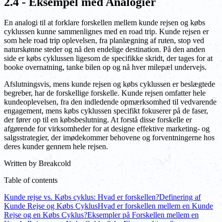
2.4 - Eksempel med Analogier
En analogi til at forklare forskellen mellem kunde rejsen og købs
cyklussen kunne sammenlignes med en road trip. Kunde rejsen er
som hele road trip oplevelsen, fra planlægning af ruten, stop ved
naturskønne steder og nå den endelige destination. På den anden
side er købs cyklussen ligesom de specifikke skridt, der tages for at
booke overnatning, tanke bilen op og nå hver milepæl undervejs.
Afslutningsvis, mens kunde rejsen og købs cyklussen er beslægtede
begreber, har de forskellige forskelle. Kunde rejsen omfatter hele
kundeoplevelsen, fra den indledende opmærksomhed til vedvarende
engagement, mens købs cyklussen specifikt fokuserer på de faser,
der fører op til en købsbeslutning. At forstå disse forskelle er
afgørende for virksomheder for at designe effektive marketing- og
salgsstrategier, der imødekommer behovene og forventningerne hos
deres kunder gennem hele rejsen.
Written by
Breakcold
Table of contents
Kunde rejse vs. Købs cyklus: Hvad er forskellen?
Definering af
Kunde Rejse og Købs Cyklus
Hvad er forskellen mellem en Kunde
Rejse og en Købs Cyklus?
Eksempler på Forskellen mellem en