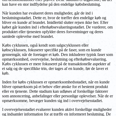
kan have en stor indflydelse på den endelige købsbeslutning.
Når kunden har evalueret deres muligheder, går de ind i
beslutningsstadiet. Dette er, hvor de træffer den endelige køb og
bliver en kunde af brandet. Imidlertid slutter rejsen ikke her. Efter
købet går kunden ind i efterkøbsevalueringsstadiet. De vurderer, om
produktet eller tjenesten opfylder deres forventninger og deres
samlede oplevelse med brandet.
Købs cyklussen, også kendt som salgscyklussen eller
købscyklussen, fokuserer specifikt på de faser, som en kunde
gennemgår, når de foretager et køb. Den inkluderer typisk faser som
opmærksomhed, overvejelse, beslutning og efterkøbsevaluering.
Købs cyklussen er mere fokuseret på de transaktionelle aspekter af
et salg og de specifikke trin, der tages af en kunde, før de laver et
køb.
Inden for købs cyklussen er opmærksomhedsstadiet, når en kunde
bliver opmærksom på et behov eller ønske for et bestemt produkt
eller en tjeneste. Dette stadium kan udløses af forskellige faktorer
som annoncering, anbefalinger eller personlige oplevelser. Når de er
opmærksomme, bevæger kunden sig ind i overvejelsesstadiet.
I overvejelsesstadiet evaluerer kunden aktivt forskellige muligheder
og indsamler information for at træffe en informeret beslutning. De