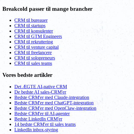
Breakcold passer til mange brancher
CRM til bureauer
CRM til startups
CRM til konsulenter
CRM til GTM Engineers
CRM til rekruttering
CRM til venture capital
CRM til freelancere
CRM til solopreneurs
CRM til sales teams
Vores bedste artikler
Det ÆGTE AI-native CRM
De bedste AI sales-CRM'er
Bedste CRM'er med Claude-integration
Bedste CRM'er med ChatGPT-integration
Bedste CRM'er med OpenClaw-integration
Bedste CRM'er til AI-agenter
Bedste LinkedIn CRM'er
14 bedste CRM'er til sales teams
LinkedIn inbox-styring