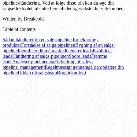
pipeline-håndtering. Ved at følge disse trin kan du øge din
salgseffektivitet, afslutte flere aftaler og vækste din virksomhed.
Written by
Breakcold
Table of contents
Sådan håndterer du en salgspipeline for teknologi-
produkter
Forståelse af salgs-pipelinen
Bygning af en salgs-
pipeline
Identificer dit målmarked
Generer leads
Kvalificer
leads
Håndtering af salgs-pipelinen
Spore leads
Fremme
leads
Analyser pipelinedata
Forbedring af salgs-
pipeline_management
Regelmæssigt gennemgå og opdatere din
pipeline
Uddan dit salgsteam
Brug teknologi