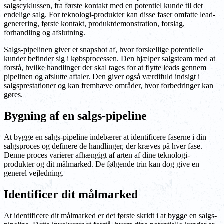
salgscyklussen, fra første kontakt med en potentiel kunde til det
endelige salg. For teknologi-produkter kan disse faser omfatte lead-
generering, første kontakt, produktdemonstration, forslag,
forhandling og afslutning.
Salgs-pipelinen giver et snapshot af, hvor forskellige potentielle
kunder befinder sig i købsprocessen. Den hjælper salgsteam med at
forstå, hvilke handlinger der skal tages for at flytte leads gennem
pipelinen og afslutte aftaler. Den giver også værdifuld indsigt i
salgsprestationer og kan fremhæve områder, hvor forbedringer kan
gøres.
Bygning af en salgs-pipeline
At bygge en salgs-pipeline indebærer at identificere faserne i din
salgsproces og definere de handlinger, der kræves på hver fase.
Denne proces varierer afhængigt af arten af dine teknologi-
produkter og dit målmarked. De følgende trin kan dog give en
generel vejledning.
Identificer dit målmarked
At identificere dit målmarked er det første skridt i at bygge en salgs-