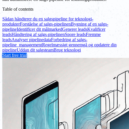
Table of contents
Sådan håndterer du en salgspipeline for teknologi-
produkter
Forståelse af salgs-pipelinen
Bygning af en salgs-
pipeline
Identificer dit målmarked
Generer leads
Kvalificer
leads
Håndtering af salgs-pipelinen
Spore leads
Fremme
leads
Analyser pipelinedata
Forbedring af salgs-
pipeline_management
Regelmæssigt gennemgå og opdatere din
pipeline
Uddan dit salgsteam
Brug teknologi
Start free trial