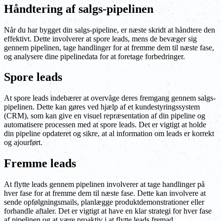
Håndtering af salgs-pipelinen
Når du har bygget din salgs-pipeline, er næste skridt at håndtere den
effektivt. Dette involverer at spore leads, mens de bevæger sig
gennem pipelinen, tage handlinger for at fremme dem til næste fase,
og analysere dine pipelinedata for at foretage forbedringer.
Spore leads
At spore leads indebærer at overvåge deres fremgang gennem salgs-
pipelinen. Dette kan gøres ved hjælp af et kundestyringssystem
(CRM), som kan give en visuel repræsentation af din pipeline og
automatisere processen med at spore leads. Det er vigtigt at holde
din pipeline opdateret og sikre, at al information om leads er korrekt
og ajourført.
Fremme leads
At flytte leads gennem pipelinen involverer at tage handlinger på
hver fase for at fremme dem til næste fase. Dette kan involvere at
sende opfølgningsmails, planlægge produktdemonstrationer eller
forhandle aftaler. Det er vigtigt at have en klar strategi for hver fase
af pipelinen og at være proaktiv i at flytte leads fremad.