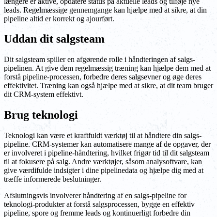
længere er aktive, opdatere status på aktuelle leads og tilføje nye
leads. Regelmæssige gennemgange kan hjælpe med at sikre, at din
pipeline altid er korrekt og ajourført.
Uddan dit salgsteam
Dit salgsteam spiller en afgørende rolle i håndteringen af salgs-
pipelinen. At give dem regelmæssig træning kan hjælpe dem med at
forstå pipeline-processen, forbedre deres salgsevner og øge deres
effektivitet. Træning kan også hjælpe med at sikre, at dit team bruger
dit CRM-system effektivt.
Brug teknologi
Teknologi kan være et kraftfuldt værktøj til at håndtere din salgs-
pipeline. CRM-systemer kan automatisere mange af de opgaver, der
er involveret i pipeline-håndtering, hvilket frigør tid til dit salgsteam
til at fokusere på salg. Andre værktøjer, såsom analysoftvare, kan
give værdifulde indsigter i dine pipelinedata og hjælpe dig med at
træffe informerede beslutninger.
Afslutningsvis involverer håndtering af en salgs-pipeline for
teknologi-produkter at forstå salgsprocessen, bygge en effektiv
pipeline, spore og fremme leads og kontinuerligt forbedre din