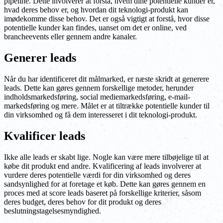
pipeline. Dette involverer at forstå, hvem dine potentielle kunder er,
hvad deres behov er, og hvordan dit teknologi-produkt kan
imødekomme disse behov. Det er også vigtigt at forstå, hvor disse
potentielle kunder kan findes, uanset om det er online, ved
brancheevents eller gennem andre kanaler.
Generer leads
Når du har identificeret dit målmarked, er næste skridt at generere
leads. Dette kan gøres gennem forskellige metoder, herunder
indholdsmarkedsføring, social mediemarkedsføring, e-mail-
markedsføring og mere. Målet er at tiltrække potentielle kunder til
din virksomhed og få dem interesseret i dit teknologi-produkt.
Kvalificer leads
Ikke alle leads er skabt lige. Nogle kan være mere tilbøjelige til at
købe dit produkt end andre. Kvalificering af leads involverer at
vurdere deres potentielle værdi for din virksomhed og deres
sandsynlighed for at foretage et køb. Dette kan gøres gennem en
proces med at score leads baseret på forskellige kriterier, såsom
deres budget, deres behov for dit produkt og deres
beslutningstagelsesmyndighed.