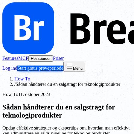
Features
MCP
Priser
Ressourcer
Log ind
Start gratis prøveperiode
Menu
How To
/
Sådan håndterer du en salgstragt for teknologiprodukter
How To
11. oktober 2023
Sådan håndterer du en salgstragt for
teknologiprodukter
Opdag effektive strategier og eksperttips om, hvordan man effektivt
kan administrere en salgs-pipeline for teknologiprodukter.