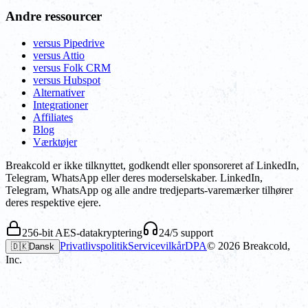
Andre ressourcer
versus Pipedrive
versus Attio
versus Folk CRM
versus Hubspot
Alternativer
Integrationer
Affiliates
Blog
Værktøjer
Breakcold er ikke tilknyttet, godkendt eller sponsoreret af LinkedIn,
Telegram, WhatsApp eller deres moderselskaber. LinkedIn,
Telegram, WhatsApp og alle andre tredjeparts-varemærker tilhører
deres respektive ejere.
256-bit AES-datakryptering
24/5 support
Privatlivspolitik
Servicevilkår
DPA
©
2026
Breakcold,
🇩🇰
Dansk
Inc.