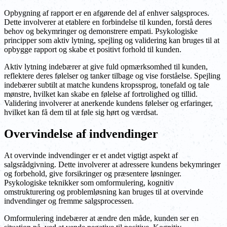
Opbygning af rapport er en afgørende del af enhver salgsproces.
Dette involverer at etablere en forbindelse til kunden, forstå deres
behov og bekymringer og demonstrere empati. Psykologiske
principper som aktiv lytning, spejling og validering kan bruges til at
opbygge rapport og skabe et positivt forhold til kunden.
Aktiv lytning indebærer at give fuld opmærksomhed til kunden,
reflektere deres følelser og tanker tilbage og vise forståelse. Spejling
indebærer subtilt at matche kundens kropssprog, tonefald og tale
mønstre, hvilket kan skabe en følelse af fortrolighed og tillid.
Validering involverer at anerkende kundens følelser og erfaringer,
hvilket kan få dem til at føle sig hørt og værdsat.
Overvindelse af indvendinger
At overvinde indvendinger er et andet vigtigt aspekt af
salgsrådgivning. Dette involverer at adressere kundens bekymringer
og forbehold, give forsikringer og præsentere løsninger.
Psykologiske teknikker som omformulering, kognitiv
omstrukturering og problemløsning kan bruges til at overvinde
indvendinger og fremme salgsprocessen.
Omformulering indebærer at ændre den måde, kunden ser en