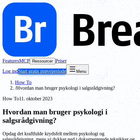
Features
MCP
Priser
Ressourcer
Log ind
Start gratis prøveperiode
Menu
How To
/
Hvordan man bruger psykologi i salgsrådgivning?
How To
11. oktober 2023
Hvordan man bruger psykologi i
salgsrådgivning?
Opdag det kraftfulde krydsfelt mellem psykologi og
salgsrådgivning, mens vi dykker ned i dokumenterede teknikker og