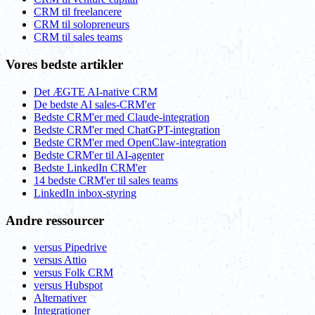
CRM til freelancere
CRM til solopreneurs
CRM til sales teams
Vores bedste artikler
Det ÆGTE AI-native CRM
De bedste AI sales-CRM'er
Bedste CRM'er med Claude-integration
Bedste CRM'er med ChatGPT-integration
Bedste CRM'er med OpenClaw-integration
Bedste CRM'er til AI-agenter
Bedste LinkedIn CRM'er
14 bedste CRM'er til sales teams
LinkedIn inbox-styring
Andre ressourcer
versus Pipedrive
versus Attio
versus Folk CRM
versus Hubspot
Alternativer
Integrationer