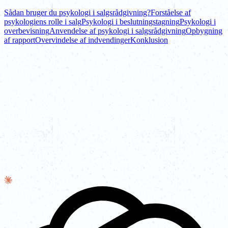
Sådan bruger du psykologi i salgsrådgivning?
Forståelse af
psykologiens rolle i salg
Psykologi i beslutningstagning
Psykologi i
overbevisning
Anvendelse af psykologi i salgsrådgivning
Opbygning
af rapport
Overvindelse af indvendinger
Konklusion