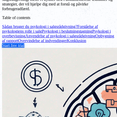
strategier, der vil hjælpe dig med at forstå og påvirke
forbrugeradfærd.
Table of contents
Sådan bruger du psykologi i salgsrådgivning?
Forståelse af
psykologiens rolle i salg
Psykologi i beslutningstagning
Psykologi i
overbevisning
Anvendelse af psykologi i salgsrådgivning
Opbygning
af rapport
Overvindelse af indvendinger
Konklusion
Start free trial