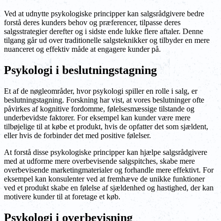
Ved at udnytte psykologiske principper kan salgsrådgivere bedre
forstå deres kunders behov og præferencer, tilpasse deres
salgsstrategier derefter og i sidste ende lukke flere aftaler. Denne
tilgang går ud over traditionelle salgsteknikker og tilbyder en mere
nuanceret og effektiv måde at engagere kunder på.
Psykologi i beslutningstagning
Et af de nøgleområder, hvor psykologi spiller en rolle i salg, er
beslutningstagning. Forskning har vist, at vores beslutninger ofte
påvirkes af kognitive fordomme, følelsesmæssige tilstande og
underbevidste faktorer. For eksempel kan kunder være mere
tilbøjelige til at købe et produkt, hvis de opfatter det som sjældent,
eller hvis de forbinder det med positive følelser.
At forstå disse psykologiske principper kan hjælpe salgsrådgivere
med at udforme mere overbevisende salgspitches, skabe mere
overbevisende marketingmaterialer og forhandle mere effektivt. For
eksempel kan konsulenter ved at fremhæve de unikke funktioner
ved et produkt skabe en følelse af sjældenhed og hastighed, der kan
motivere kunder til at foretage et køb.
Psykologi i overbevisning