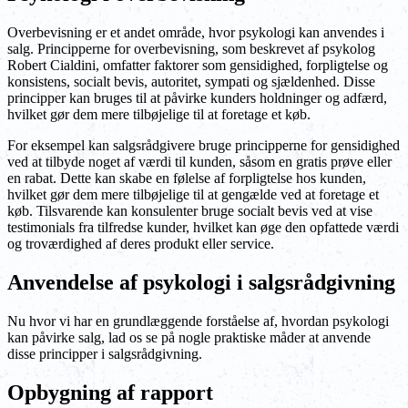
Overbevisning er et andet område, hvor psykologi kan anvendes i
salg. Principperne for overbevisning, som beskrevet af psykolog
Robert Cialdini, omfatter faktorer som gensidighed, forpligtelse og
konsistens, socialt bevis, autoritet, sympati og sjældenhed. Disse
principper kan bruges til at påvirke kunders holdninger og adfærd,
hvilket gør dem mere tilbøjelige til at foretage et køb.
For eksempel kan salgsrådgivere bruge principperne for gensidighed
ved at tilbyde noget af værdi til kunden, såsom en gratis prøve eller
en rabat. Dette kan skabe en følelse af forpligtelse hos kunden,
hvilket gør dem mere tilbøjelige til at gengælde ved at foretage et
køb. Tilsvarende kan konsulenter bruge socialt bevis ved at vise
testimonials fra tilfredse kunder, hvilket kan øge den opfattede værdi
og troværdighed af deres produkt eller service.
Anvendelse af psykologi i salgsrådgivning
Nu hvor vi har en grundlæggende forståelse af, hvordan psykologi
kan påvirke salg, lad os se på nogle praktiske måder at anvende
disse principper i salgsrådgivning.
Opbygning af rapport