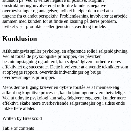
situation på, ved at vende negative til positive. Kognitiv
omstrukturering involverer at udfordre kundens negative
overbevisninger og antagelser, hvilket hjælper dem med at se
tingene fra et andet perspektiv. Problemløsning involverer at arbejde
sammen med kunden for at finde en løsning på deres problem,
hvilket viser produktets eller tjenestens værdi og fordele.
Konklusion
Afslutningsvis spiller psykologi en afgørende rolle i salgsrådgivning.
Ved at forstå de psykologiske principper, der påvirker
beslutningstagning og adfærd, kan salgsrådgivere forbedre deres
effektivitet og succesrate. Dette involverer at anvende teknikker som
at opbygge rapport, overvinde indvendinger og bruge
overbevisningens principper.
Mens denne tilgang kræver en dybere forståelse af menneskelig
adfærd og kognitive processer, kan belønningerne være betydelige.
Ved at udnytte psykologi kan salgsrådgivere engagere kunder mere
effektivt, skabe mere overbevisende salgsstrategier og i sidste ende
lukke flere aftaler.
Written by
Breakcold
Table of contents