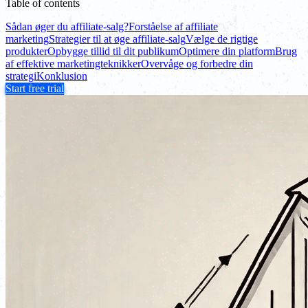
Table of contents
Sådan øger du affiliate-salg?
Forståelse af affiliate
marketing
Strategier til at øge affiliate-salg
Vælge de rigtige
produkter
Opbygge tillid til dit publikum
Optimere din platform
Brug
af effektive marketingteknikker
Overvåge og forbedre din
strategi
Konklusion
Start free trial