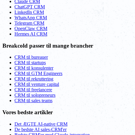
Claude CRM
ChatGPT CRM
LinkedIn CRM
WhatsApp CRM
Telegram CRM
OpenClaw CRM
Hermes AI CRM
Breakcold passer til mange brancher
CRM til bureauer
CRM til startups
CRM til konsulenter
CRM til GTM Engineers
CRM til rekruttering
CRM til venture capital
CRM til freelancere
CRM til solopreneurs
CRM til sales teams
Vores bedste artikler
Det ÆGTE AI-native CRM
De bedste AI sales-CRM'er
Bedste CRM'er med Claude-integration