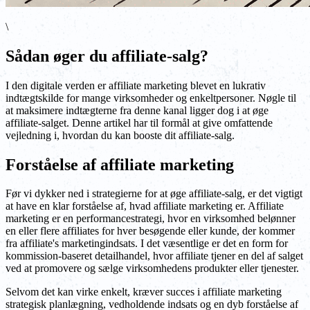
\
Sådan øger du affiliate-salg?
I den digitale verden er affiliate marketing blevet en lukrativ
indtægtskilde for mange virksomheder og enkeltpersoner. Nøgle til
at maksimere indtægterne fra denne kanal ligger dog i at øge
affiliate-salget. Denne artikel har til formål at give omfattende
vejledning i, hvordan du kan booste dit affiliate-salg.
Forståelse af affiliate marketing
Før vi dykker ned i strategierne for at øge affiliate-salg, er det vigtigt
at have en klar forståelse af, hvad affiliate marketing er. Affiliate
marketing er en performancestrategi, hvor en virksomhed belønner
en eller flere affiliates for hver besøgende eller kunde, der kommer
fra affiliate's marketingindsats. I det væsentlige er det en form for
kommission-baseret detailhandel, hvor affiliate tjener en del af salget
ved at promovere og sælge virksomhedens produkter eller tjenester.
Selvom det kan virke enkelt, kræver succes i affiliate marketing
strategisk planlægning, vedholdende indsats og en dyb forståelse af