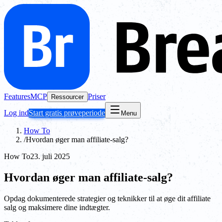
Features
MCP
Priser
Ressourcer
Log ind
Start gratis prøveperiode
Menu
How To
/
Hvordan øger man affiliate-salg?
How To
23. juli 2025
Hvordan øger man affiliate-salg?
Opdag dokumenterede strategier og teknikker til at øge dit affiliate
salg og maksimere dine indtægter.