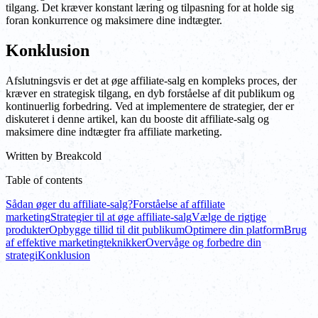
tilgang. Det kræver konstant læring og tilpasning for at holde sig
foran konkurrence og maksimere dine indtægter.
Konklusion
Afslutningsvis er det at øge affiliate-salg en kompleks proces, der
kræver en strategisk tilgang, en dyb forståelse af dit publikum og
kontinuerlig forbedring. Ved at implementere de strategier, der er
diskuteret i denne artikel, kan du booste dit affiliate-salg og
maksimere dine indtægter fra affiliate marketing.
Written by
Breakcold
Table of contents
Sådan øger du affiliate-salg?
Forståelse af affiliate
marketing
Strategier til at øge affiliate-salg
Vælge de rigtige
produkter
Opbygge tillid til dit publikum
Optimere din platform
Brug
af effektive marketingteknikker
Overvåge og forbedre din
strategi
Konklusion