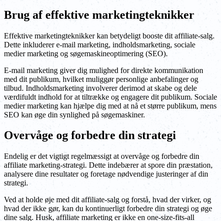
Brug af effektive marketingteknikker
Effektive marketingteknikker kan betydeligt booste dit affiliate-salg.
Dette inkluderer e-mail marketing, indholdsmarketing, sociale
medier marketing og søgemaskineoptimering (SEO).
E-mail marketing giver dig mulighed for direkte kommunikation
med dit publikum, hvilket muliggør personlige anbefalinger og
tilbud. Indholdsmarketing involverer derimod at skabe og dele
værdifuldt indhold for at tiltrække og engagere dit publikum. Sociale
medier marketing kan hjælpe dig med at nå et større publikum, mens
SEO kan øge din synlighed på søgemaskiner.
Overvåge og forbedre din strategi
Endelig er det vigtigt regelmæssigt at overvåge og forbedre din
affiliate marketing-strategi. Dette indebærer at spore din præstation,
analysere dine resultater og foretage nødvendige justeringer af din
strategi.
Ved at holde øje med dit affiliate-salg og forstå, hvad der virker, og
hvad der ikke gør, kan du kontinuerligt forbedre din strategi og øge
dine salg. Husk, affiliate marketing er ikke en one-size-fits-all