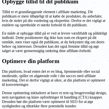
Opbygge tillid til dit publikum
Tillid er et grundlæggende element i affiliate marketing. Dit
publikum er mere tilbøjeligt til at købe de produkter, du anbefaler,
hvis de stoler på din vurdering og ekspertise. Derfor er det vigtigt at
etablere og opretholde et stærkt forhold til dit publikum.
En måde at opbygge tillid på er ved at levere værdifuldt og pålideligt
indhold. Dette positionerer dig ikke kun som en ekspert på dit
område, men viser også dit publikum, at du bekymrer dig om deres
behov og interesser. Desuden kan det også fremme tillid og øge
salget at være gennemsigtig omkring dine affiliate-forhold.
Optimere din platform
Din platform, hvad enten det er en blog, hjemmeside eller social
medieside, spiller en afgørende rolle i din succes med affiliate
marketing. Det er derfor vigtigt at sikre, at din platform er optimeret
til konverteringer.
Denne optimering inkluderer at have et rent og brugervenligt design,
nem navigation og klare opfordringer til handling (CTA) knapper.
Desuden bør din platform være optimeret til SEO for at øge
synligheden og tiltrække flere potentielle kunder.