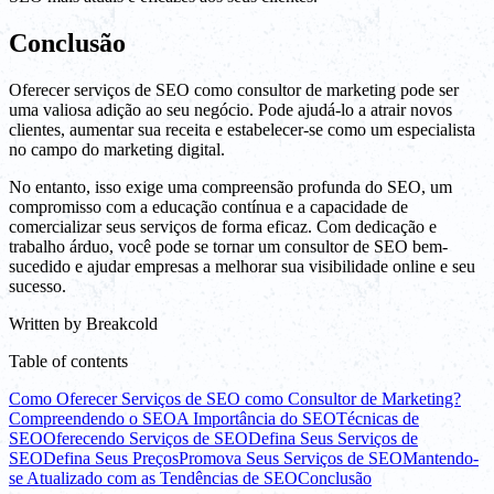
Conclusão
Oferecer serviços de SEO como consultor de marketing pode ser
uma valiosa adição ao seu negócio. Pode ajudá-lo a atrair novos
clientes, aumentar sua receita e estabelecer-se como um especialista
no campo do marketing digital.
No entanto, isso exige uma compreensão profunda do SEO, um
compromisso com a educação contínua e a capacidade de
comercializar seus serviços de forma eficaz. Com dedicação e
trabalho árduo, você pode se tornar um consultor de SEO bem-
sucedido e ajudar empresas a melhorar sua visibilidade online e seu
sucesso.
Written by
Breakcold
Table of contents
Como Oferecer Serviços de SEO como Consultor de Marketing?
Compreendendo o SEO
A Importância do SEO
Técnicas de
SEO
Oferecendo Serviços de SEO
Defina Seus Serviços de
SEO
Defina Seus Preços
Promova Seus Serviços de SEO
Mantendo-
se Atualizado com as Tendências de SEO
Conclusão