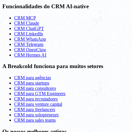
Funcionalidades do CRM AI-native
CRM MCP
CRM Claude
CRM ChatGPT
CRM LinkedIn
CRM WhatsApp
CRM Telegram
CRM OpenClaw
CRM Hermes AI
A Breakcold funciona para muitos setores
CRM para agências
CRM para startups
CRM para consultores
CRM para GTM Engineers
CRM para recrutadores
CRM para venture capital
CRM para freelancers
CRM para solopreneurs
CRM para sales teams
Os nossos melhores artigos