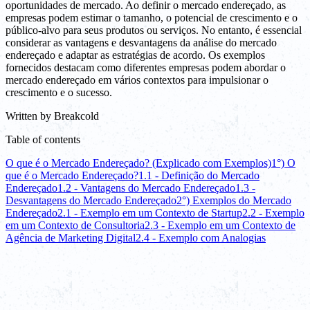
oportunidades de mercado. Ao definir o mercado endereçado, as
empresas podem estimar o tamanho, o potencial de crescimento e o
público-alvo para seus produtos ou serviços. No entanto, é essencial
considerar as vantagens e desvantagens da análise do mercado
endereçado e adaptar as estratégias de acordo. Os exemplos
fornecidos destacam como diferentes empresas podem abordar o
mercado endereçado em vários contextos para impulsionar o
crescimento e o sucesso.
Written by
Breakcold
Table of contents
O que é o Mercado Endereçado? (Explicado com Exemplos)
1°) O
que é o Mercado Endereçado?
1.1 - Definição do Mercado
Endereçado
1.2 - Vantagens do Mercado Endereçado
1.3 -
Desvantagens do Mercado Endereçado
2°) Exemplos do Mercado
Endereçado
2.1 - Exemplo em um Contexto de Startup
2.2 - Exemplo
em um Contexto de Consultoria
2.3 - Exemplo em um Contexto de
Agência de Marketing Digital
2.4 - Exemplo com Analogias