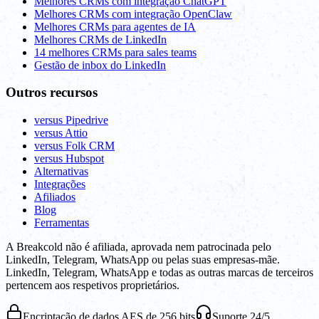
Melhores CRMs com integração ChatGPT
Melhores CRMs com integração OpenClaw
Melhores CRMs para agentes de IA
Melhores CRMs de LinkedIn
14 melhores CRMs para sales teams
Gestão de inbox do LinkedIn
Outros recursos
versus Pipedrive
versus Attio
versus Folk CRM
versus Hubspot
Alternativas
Integrações
Afiliados
Blog
Ferramentas
A Breakcold não é afiliada, aprovada nem patrocinada pelo
LinkedIn, Telegram, WhatsApp ou pelas suas empresas-mãe.
LinkedIn, Telegram, WhatsApp e todas as outras marcas de terceiros
pertencem aos respetivos proprietários.
Encriptação de dados AES de 256 bits
Suporte 24/5