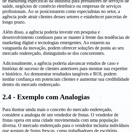
de marketing específicas da indústria para prestadores de serviços de
saúde, negócios de comércio eletrônico ou empresas de serviços
profissionais. Ao se posicionarem como especialistas no setor, a
agência pode atrair clientes desses setores e estabelecer parcerias de
longo prazo.
Além disso, a agência poderia investir em pesquisa e
desenvolvimento contínuos para se manter à frente das tendências de
marketing digital e tecnologias emergentes. Ao estarem na
vanguarda da inovação, podem oferecer soluções de ponta ao seu
mercado endereçado, distinguindo-se dos concorrentes.
Adicionalmente, a agência poderia alavancar estudos de caso e
histórias de sucesso de clientes anteriores para mostrar sua expertise
e histórico. Ao demonstrar resultados tangíveis e ROI, podem
instilar confiança em potenciais clientes e aumentar sua credibilidade
dentro do mercado endereçado.
2.4 - Exemplo com Analogias
Para ilustrar ainda mais o conceito do mercado endereçado,
considere a analogia de um vendedor de frutas. O vendedor de
frutas opera em uma cidade movimentada com uma população
diversa. O mercado endereçado para o vendedor incluiria indivíduos
que gostam de frutas frescas, como trabalhadores de escritório,