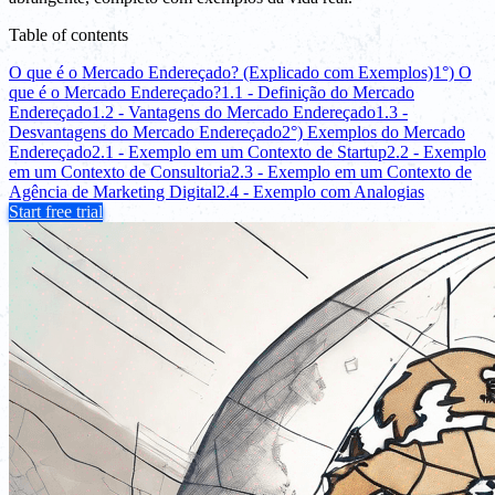
Table of contents
O que é o Mercado Endereçado? (Explicado com Exemplos)
1°) O
que é o Mercado Endereçado?
1.1 - Definição do Mercado
Endereçado
1.2 - Vantagens do Mercado Endereçado
1.3 -
Desvantagens do Mercado Endereçado
2°) Exemplos do Mercado
Endereçado
2.1 - Exemplo em um Contexto de Startup
2.2 - Exemplo
em um Contexto de Consultoria
2.3 - Exemplo em um Contexto de
Agência de Marketing Digital
2.4 - Exemplo com Analogias
Start free trial