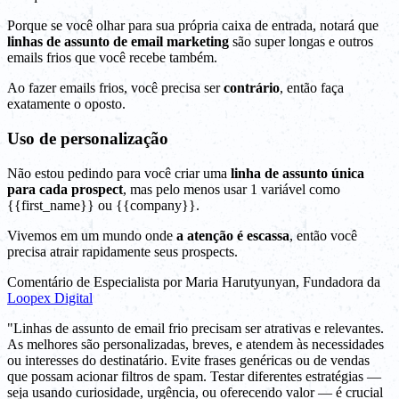
Porque se você olhar para sua própria caixa de entrada, notará que
linhas de assunto de email marketing
são super longas e outros
emails frios que você recebe também.
Ao fazer emails frios, você precisa ser
contrário
, então faça
exatamente o oposto.
Uso de personalização
Não estou pedindo para você criar uma
linha de assunto única
para cada prospect
, mas pelo menos usar 1 variável como
{{first_name}} ou {{company}}.
Vivemos em um mundo onde
a atenção é escassa
, então você
precisa atrair rapidamente seus prospects.
Comentário de Especialista por Maria Harutyunyan, Fundadora da
Loopex Digital
"Linhas de assunto de email frio precisam ser atrativas e relevantes.
As melhores são personalizadas, breves, e atendem às necessidades
ou interesses do destinatário. Evite frases genéricas ou de vendas
que possam acionar filtros de spam. Testar diferentes estratégias —
seja usando curiosidade, urgência, ou oferecendo valor — é crucial