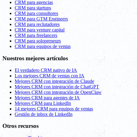
CRM para agencias
CRM para startups
CRM para consultores
CRM para GTM Engineers
CRM para reclutadores
CRM para venture capital
CRM para freelancers
CRM para solopreneurs
CRM para equipos de ventas
Nuestros mejores artículos
El verdadero CRM nativo de IA
Los mejores CRM de ventas con IA
Mejores CRM con integración de Claude
Mejores CRM con integración de ChatGPT
Mejores CRM con integración de OpenClaw
Mejores CRM para agentes de IA
Mejores CRM para LinkedIn
14 mejores CRM para equipos de ventas
Gestión de inbox de LinkedIn
Otros recursos