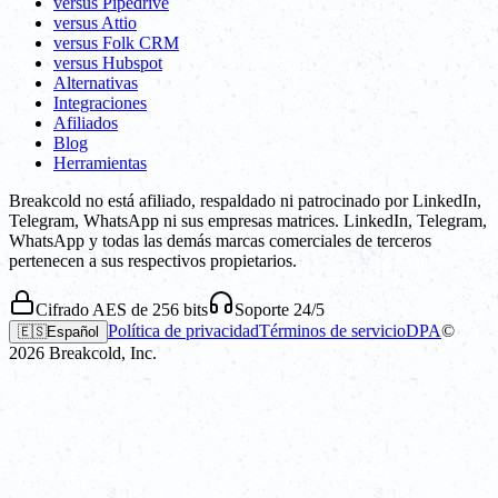
versus Pipedrive
versus Attio
versus Folk CRM
versus Hubspot
Alternativas
Integraciones
Afiliados
Blog
Herramientas
Breakcold no está afiliado, respaldado ni patrocinado por LinkedIn,
Telegram, WhatsApp ni sus empresas matrices. LinkedIn, Telegram,
WhatsApp y todas las demás marcas comerciales de terceros
pertenecen a sus respectivos propietarios.
Cifrado AES de 256 bits
Soporte 24/5
Política de privacidad
Términos de servicio
DPA
©
🇪🇸
Español
2026
Breakcold, Inc.