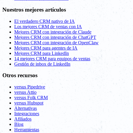
Nuestros mejores artículos
El verdadero CRM nativo de IA
Los mejores CRM de ventas con IA
Mejores CRM con integración de Claude
Mejores CRM con integración de ChatGPT
Mejores CRM con integración de OpenClaw
Mejores CRM para agentes de IA
Mejores CRM para LinkedIn
14 mejores CRM para equipos de ventas
Gestión de inbox de LinkedIn
Otros recursos
versus Pipedrive
versus Attio
versus Folk CRM
versus Hubspot
Alternativas
Integraciones
Afiliados
Blog
Herramientas