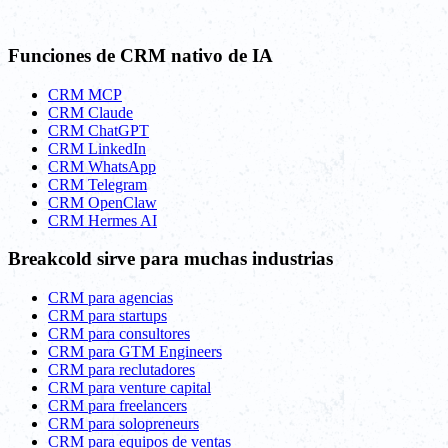
Funciones de CRM nativo de IA
CRM MCP
CRM Claude
CRM ChatGPT
CRM LinkedIn
CRM WhatsApp
CRM Telegram
CRM OpenClaw
CRM Hermes AI
Breakcold sirve para muchas industrias
CRM para agencias
CRM para startups
CRM para consultores
CRM para GTM Engineers
CRM para reclutadores
CRM para venture capital
CRM para freelancers
CRM para solopreneurs
CRM para equipos de ventas