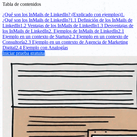
Tabla de contenidos
¿Qué son los InMails de LinkedIn? (Explicado con ejemplos)
1.
¿Qué son los InMails de LinkedIn?
1.1 Definición de los InMails de
LinkedIn
1.2 Ventajas de los InMails de LinkedIn
1.3 Desventajas de
los InMails de LinkedIn
2. Ejemplos de InMails de LinkedIn
2.1
Ejemplo en un contexto de Startup
2.2 Ejemplo en un contexto de
Consultoría
2.3 Ejemplo en un contexto de Agencia de Marketing
Digital
2.4 Ejemplo con Analogías
Iniciar prueba gratuita