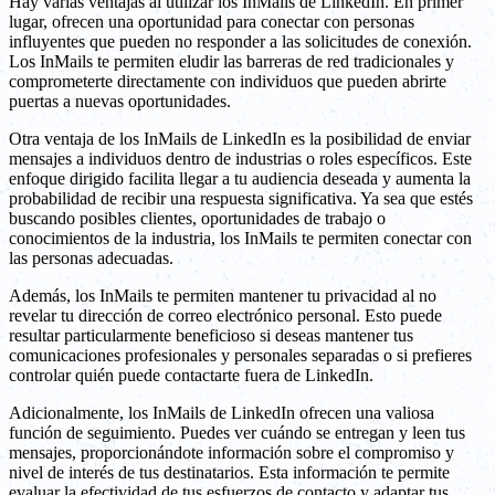
Hay varias ventajas al utilizar los InMails de LinkedIn. En primer
lugar, ofrecen una oportunidad para conectar con personas
influyentes que pueden no responder a las solicitudes de conexión.
Los InMails te permiten eludir las barreras de red tradicionales y
comprometerte directamente con individuos que pueden abrirte
puertas a nuevas oportunidades.
Otra ventaja de los InMails de LinkedIn es la posibilidad de enviar
mensajes a individuos dentro de industrias o roles específicos. Este
enfoque dirigido facilita llegar a tu audiencia deseada y aumenta la
probabilidad de recibir una respuesta significativa. Ya sea que estés
buscando posibles clientes, oportunidades de trabajo o
conocimientos de la industria, los InMails te permiten conectar con
las personas adecuadas.
Además, los InMails te permiten mantener tu privacidad al no
revelar tu dirección de correo electrónico personal. Esto puede
resultar particularmente beneficioso si deseas mantener tus
comunicaciones profesionales y personales separadas o si prefieres
controlar quién puede contactarte fuera de LinkedIn.
Adicionalmente, los InMails de LinkedIn ofrecen una valiosa
función de seguimiento. Puedes ver cuándo se entregan y leen tus
mensajes, proporcionándote información sobre el compromiso y
nivel de interés de tus destinatarios. Esta información te permite
evaluar la efectividad de tus esfuerzos de contacto y adaptar tus