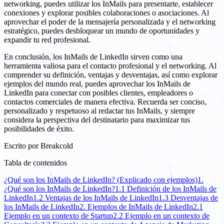
networking, puedes utilizar los InMails para presentarte, establecer
conexiones y explorar posibles colaboraciones o asociaciones. Al
aprovechar el poder de la mensajería personalizada y el networking
estratégico, puedes desbloquear un mundo de oportunidades y
expandir tu red profesional.
En conclusión, los InMails de LinkedIn sirven como una
herramienta valiosa para el contacto profesional y el networking. Al
comprender su definición, ventajas y desventajas, así como explorar
ejemplos del mundo real, puedes aprovechar los InMails de
LinkedIn para conectar con posibles clientes, empleadores o
contactos comerciales de manera efectiva. Recuerda ser conciso,
personalizado y respetuoso al redactar tus InMails, y siempre
considera la perspectiva del destinatario para maximizar tus
posibilidades de éxito.
Escrito por
Breakcold
Tabla de contenidos
¿Qué son los InMails de LinkedIn? (Explicado con ejemplos)
1.
¿Qué son los InMails de LinkedIn?
1.1 Definición de los InMails de
LinkedIn
1.2 Ventajas de los InMails de LinkedIn
1.3 Desventajas de
los InMails de LinkedIn
2. Ejemplos de InMails de LinkedIn
2.1
Ejemplo en un contexto de Startup
2.2 Ejemplo en un contexto de