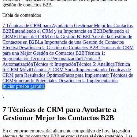
gestión de contactos B2B.
Tabla de contenidos
7 Técnicas de CRM para Ayudarte a Gestionar Mejor los Contactos
B2B
Entendiendo el CRM y su Importancia en B2B
Definiendo el
CRM
El Papel del CRM en la Gestión B2B
El Arte de la Gestión de
Contactos en B2B
La Importancia de una Gestión de Contactos
Efectiva
Desafíos en la Gestión de Contactos B2B
Técnicas de CRM
para una Mejor Gestión de Contactos B2B
Técnica 1:
Segmentación
Técnica 2: Personalización
Técnica 3:
Automatización
Técnica 4: Integración
Técnica 5: Analítica
Técnica
6: CRM Móvil
Técnica 7: CRM Social
Implementando Técnicas de
CRM para Resultados Óptimos
Pasos para Implementar Técnicas de
CRM
Superando Potenciales Desafíos en la Implementación
Iniciar prueba gratuita
\
7 Técnicas de CRM para Ayudarte a
Gestionar Mejor los Contactos B2B
En el entorno empresarial altamente competitivo de hoy, la gestión
efectiva de los contactos B2B es crucial para el éxito sostenido. Las