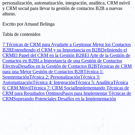
personalización, automatización, integración, analítica, CRM móvil
y CRM social para llevar tu gestión de contactos B2B a nuevas
alturas.
Escrito por
Arnaud Belinga
Tabla de contenidos
7 Técnicas de CRM para Ayudarte a Gestionar Mejor los Contactos
B2B
Entendiendo el CRM y su Importancia en B2B
Definiendo el
CRM
El Papel del CRM en la Gestión B2B
El Arte de la Gestión de
Contactos en B2B
La Importancia de una Gestión de Contactos
Efectiva
Desafíos en la Gestión de Contactos B2B
Técnicas de CRM
para una Mejor Gestión de Contactos B2B
Técnica 1:
Segmentación
Técnica 2: Personalización
Técnica 3:
Automatización
Técnica 4: Integración
Técnica 5: Analítica
Técnica
6: CRM Móvil
Técnica 7: CRM Social
Implementando Técnicas de
CRM para Resultados Óptimos
Pasos para Implementar Técnicas de
CRM
Superando Potenciales Desafíos en la Implementación