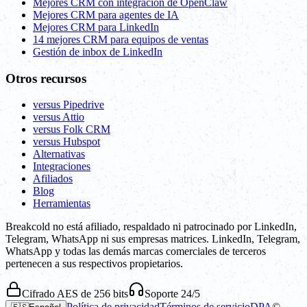
Mejores CRM con integración de OpenClaw
Mejores CRM para agentes de IA
Mejores CRM para LinkedIn
14 mejores CRM para equipos de ventas
Gestión de inbox de LinkedIn
Otros recursos
versus Pipedrive
versus Attio
versus Folk CRM
versus Hubspot
Alternativas
Integraciones
Afiliados
Blog
Herramientas
Breakcold no está afiliado, respaldado ni patrocinado por LinkedIn,
Telegram, WhatsApp ni sus empresas matrices. LinkedIn, Telegram,
WhatsApp y todas las demás marcas comerciales de terceros
pertenecen a sus respectivos propietarios.
Cifrado AES de 256 bits
Soporte 24/5
Política de privacidad
Términos de servicio
DPA
©